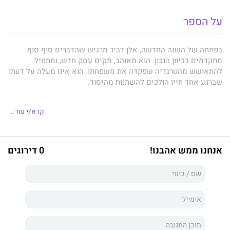
על הספר
בפתחה של השנה החדשה, אלן דביר מרגיש שהדברים סוף-סוף
מתקדמים בכיוון הנכון. הוא מאוהב, מקים עסק חדש, ומתחיל
להתאושש מהטרגדיה שפקדה את משפחתו. הוא אינו מעלה על דעתו
שברגע אחד חייו הולכים להשתנות מהיסוד.
קרא/י עוד..
חבילה שהוא מקבל לביתו מזעזעת את עולמו ומשליכה אותו לתוך
סחרור בלתי נשלט. כל מה שהוא יודע על משפחתו, על האנשים
הקרובים אליו ועל עברו מוטל כעת בספק. לאלן מערכת יחסים
אנחנו ממש אהבנו!
0 דירוגים
מורכבת עם השגרה שבחייו, ספירת חריצים ומשבצות הפכה לעניין
של הרגל.
הוא חצוי בין הנוחות שמציעה משרתו הנחשקת, לבין הרצון להיות אדון
לעצמו. את המפלט מכלוב הזהב הוא מוצא בדמותו של מיליארדר
אקסצנטרי וצבעוני עם עבר מפוקפק ואורח חיים מסתורי. אהבה ישנה