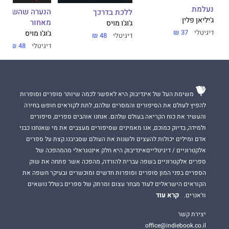
נעלמת
הנערה שהשארת
ללכת בדרכך
ג'יליאן פלין
מאחור
ג'וג'ו מויס
דיגיטלי
37 ₪
ג'וג'ו מויס
דיגיטלי
48 ₪
דיגיטלי
48 ₪
משימת העל של אינדיבוק היא לאפשר לכמה שיותר סופרים וסופרות
להפיץ לעולם את הסיפורים והמסרים שלהם, לתת לקוראים חופש בחירה
והעשיר את כוח הקריאה בעולם שלהם. אנחנו אוהבים ספרים, סיפורים
ולמידה, בדיוק כמוכם, אנו מאמינים שסיפורים מעצבים את מי שאנחנו כבני
אדם ומילים יכולות להעצים ולשנות את העולם שסביבנו.קצת על ספרים
אלקטרוניים / דיגיטלייםאינדיבוק היא חלק אינטגראלי מהמהפכה של
ספרים אלקטרוניים בשפה עברית להורדה, מהפכה אשר פתחה את שוק
הספרים בפני המון סופרים וסופרות חדשים ומוכשרים ובעיקר חשפה את
הקוראים הישראלים לעוד מבחר עצום ומרתק של ספרים בשלל נושאים
קרא עוד
וז'אנרים.
יצירת קשר
office@indiebook.co.il