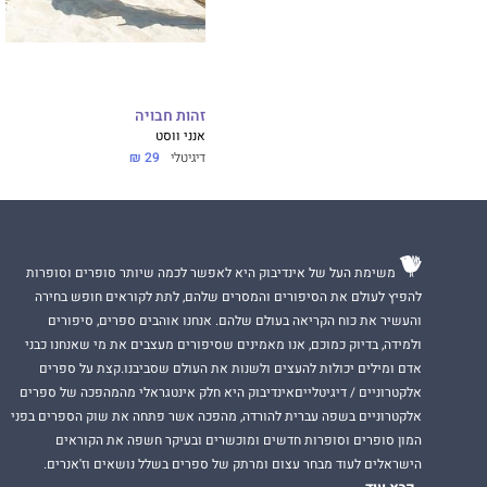
זהות חבויה
אנני ווסט
דיגיטלי
29 ₪
משימת העל של אינדיבוק היא לאפשר לכמה שיותר סופרים וסופרות
להפיץ לעולם את הסיפורים והמסרים שלהם, לתת לקוראים חופש בחירה
והעשיר את כוח הקריאה בעולם שלהם. אנחנו אוהבים ספרים, סיפורים
ולמידה, בדיוק כמוכם, אנו מאמינים שסיפורים מעצבים את מי שאנחנו כבני
אדם ומילים יכולות להעצים ולשנות את העולם שסביבנו.קצת על ספרים
אלקטרוניים / דיגיטלייםאינדיבוק היא חלק אינטגראלי מהמהפכה של ספרים
אלקטרוניים בשפה עברית להורדה, מהפכה אשר פתחה את שוק הספרים בפני
המון סופרים וסופרות חדשים ומוכשרים ובעיקר חשפה את הקוראים
הישראלים לעוד מבחר עצום ומרתק של ספרים בשלל נושאים וז'אנרים.