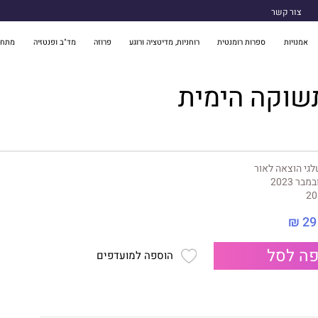
צור קשר
אמנויות
ספרות רומנטית
רוחניות, מדיטציה ורוגע
פרוזה
מד"ב ופנטזיה
מתח 
שוקה הימית
גי הוצאה לאור
במבר 2023
20
29 ₪
ה לסל
הוספה למועדפים