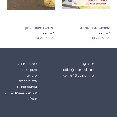
השושבינה התמימה
חידוש נישואין ביוון
אנני ווסט
אנני ווסט
דיגיטלי
29 ₪
דיגיטלי
29 ₪
יצירת קשר
למה אינדיבוק?
office@indiebook.co.il
תקנון האתר
שדרות הרכס 13, מודיעין
סופרים
סדרות ספרים
הוצאות ספרים
ספרים במבצעים ושיתופי
פעולה