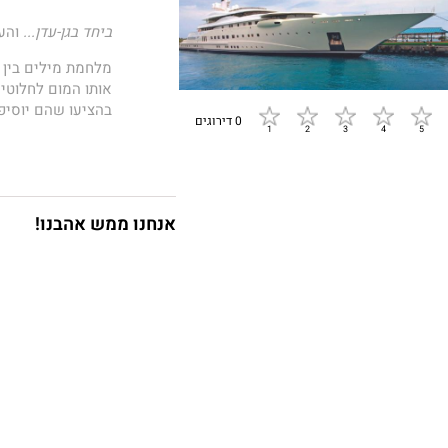
ביחד בגן-עדן...
והע
מלחמת מילים בין ס
אותו המום לחלוטין
בהציעו שהם יוסיפ
0 דירוגים
היאכטה הפרטית של
קורה בטוחה שהיא 
בפני הצעתו החושני
לחזות הפלייבוי ה
אנחנו ממש אהבנו!
יתחתן או יהפוך ל