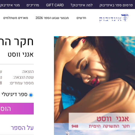
פרסום ספר באינדיבוק
למה אינדיבוק?
GIFT CARD
מדריכים
מנוי אינדיבוק
חדשים
מבצעי שבוע הספר 2026
מארזים משתלמים
חקר הת
אנני ווסט
הוצאה:
של
שנת הוצאה:
נו
מספר עמודים:
8
ספר דיגיטלי
הוספ
על הספר