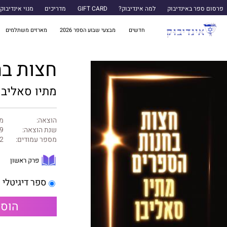
פרסום ספר באינדיבוק
למה אינדיבוק?
GIFT CARD
מדריכים
מנוי אינדיבוק
חדשים
מבצעי שבוע הספר 2026
מארזים משתלמים
חצות בח
מתיו סאליבן
הוצאה:
מט
שנת הוצאה:
9
מספר עמודים:
2
פרק ראשון
ספר דיגיטלי
הוספ