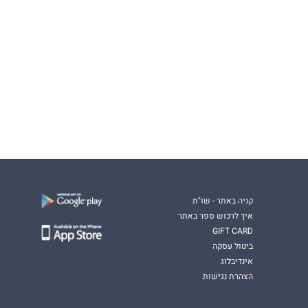
קניה באתר - שו"ת
איך לרכוש ספר באתר
GIFT CARD
ביטול עסקה
אינדיבלוג
הצהרת נגישות