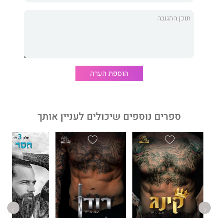
"סקסי, לוהט, מפחיד, סוחף, מפתיע ואפילו מרגש. מה עוד תוכלו
לבקש מספר?"
בוק רוויו
הוספת הערה
"במילה אחת: ממכר. בשתי מילים: פאקינג ממכר."
טיים אאוט ניו יורק
ספרים נוספים שיכולים לעניין אותך