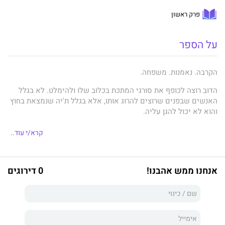
פרק ראשון
על הספר
הקרבה. נאמנות. משפחה.
הדוב רוצה לכופף את סורגי המתכת בכלוב שלו ולהימלט. לא בגלל
האנשים שבפנים שרוצים להרוג אותו, אלא בגלל ת'יה שנמצאת בחוץ
והוא לא יכול להגן עליה.
ת'יה היא לא בחורה שמחכה שיצילו אותה, במיוחד לא כשיש לה
קרא/י עוד..
משימת הצלה משלה לצאת אליה.
הדוב ות'יה יצטרכו להילחם, לא רק על חייהם אלא גם על האהבה
שלהם.
אנחנו ממש אהבנו!
0 דירוגים
חסר נשמה
הוא הרביעי בסדרת קינג, והוא הספר המסיים את אירועי
חסר חוק.