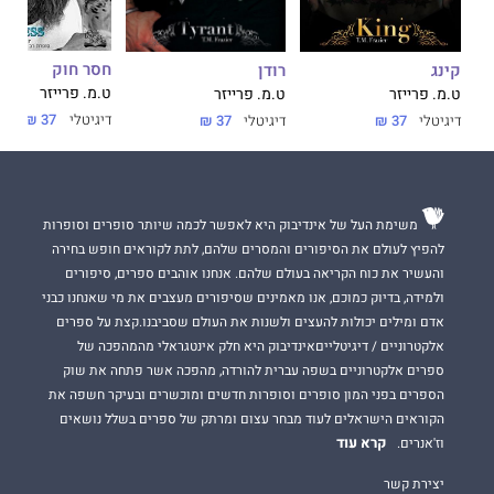
חסר חוק
רודן
קינג
ט.מ. פרייזר
ט.מ. פרייזר
ט.מ. פרייזר
דיגיטלי
37 ₪
דיגיטלי
37 ₪
דיגיטלי
37 ₪
משימת העל של אינדיבוק היא לאפשר לכמה שיותר סופרים וסופרות
להפיץ לעולם את הסיפורים והמסרים שלהם, לתת לקוראים חופש בחירה
והעשיר את כוח הקריאה בעולם שלהם. אנחנו אוהבים ספרים, סיפורים
ולמידה, בדיוק כמוכם, אנו מאמינים שסיפורים מעצבים את מי שאנחנו כבני
אדם ומילים יכולות להעצים ולשנות את העולם שסביבנו.קצת על ספרים
אלקטרוניים / דיגיטלייםאינדיבוק היא חלק אינטגראלי מהמהפכה של
ספרים אלקטרוניים בשפה עברית להורדה, מהפכה אשר פתחה את שוק
הספרים בפני המון סופרים וסופרות חדשים ומוכשרים ובעיקר חשפה את
הקוראים הישראלים לעוד מבחר עצום ומרתק של ספרים בשלל נושאים
קרא עוד
וז'אנרים.
יצירת קשר