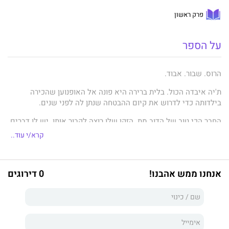
פרק ראשון
על הספר
הרוס. שבור. אבוד.
ת'יה איבדה הכול. בלית ברירה היא פונה אל האופנוען שהכירה
בילדותה כדי לדרוש את קיום ההבטחה שנתן לה לפני שנים.
החבר הכי טוב של הדוב מת. הזקן שלו רוצה לקבור אותו. יש לו דברים
יותר חשובים להתעסק בהם מאשר הבחורה עם השיער הוורוד מתחנת
קרא/י עוד..
הדלק, שהוא לא חשב שיראה שוב לעולם.
עד שגופה החבול נזרק על סף דלתו.
אנחנו ממש אהבנו!
0 דירוגים
כדי לקיים את הבטחתו לת'יה, הדוב חייב לסכן הכול, כולל את חייו...
ואת מה שנשאר מליבו.
ת'יה מוכה וחבולה.
הדוב פרוע ולובש עור.