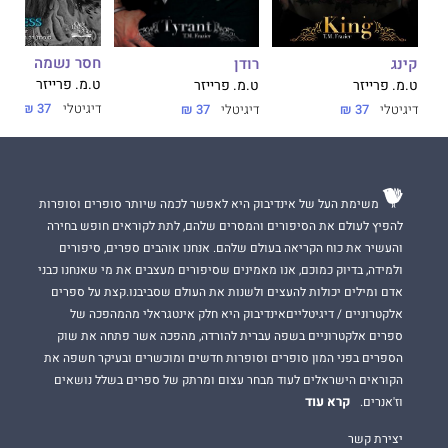
חסר נשמה
רודן
קינג
ט.מ. פרייזר
ט.מ. פרייזר
ט.מ. פרייזר
דיגיטלי
37 ₪
דיגיטלי
37 ₪
דיגיטלי
37 ₪
משימת העל של אינדיבוק היא לאפשר לכמה שיותר סופרים וסופרות
להפיץ לעולם את הסיפורים והמסרים שלהם, לתת לקוראים חופש בחירה
והעשיר את כוח הקריאה בעולם שלהם. אנחנו אוהבים ספרים, סיפורים
ולמידה, בדיוק כמוכם, אנו מאמינים שסיפורים מעצבים את מי שאנחנו כבני
אדם ומילים יכולות להעצים ולשנות את העולם שסביבנו.קצת על ספרים
אלקטרוניים / דיגיטלייםאינדיבוק היא חלק אינטגראלי מהמהפכה של
ספרים אלקטרוניים בשפה עברית להורדה, מהפכה אשר פתחה את שוק
הספרים בפני המון סופרים וסופרות חדשים ומוכשרים ובעיקר חשפה את
הקוראים הישראלים לעוד מבחר עצום ומרתק של ספרים בשלל נושאים
קרא עוד
וז'אנרים.
יצירת קשר