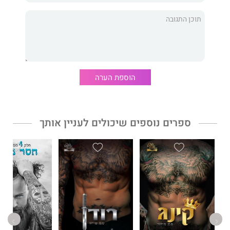
הם לעולם לא יתאימו.
זה שקר שהם כמעט מאמינים בו...
חסר חוק
הוא הספר השלישי בסדרת קינג.
הוספת הערה
"סקסי, לוהט, מפחיד, סוחף, מפתיע ואפילו מרגש. מה עוד תוכלו
לבקש מספר?"
ספרים נוספים שיכולים לעניין אותך
בוק רוויו
"במילה אחת: ממכר. בשתי מילים: פאקינג ממכר."
טיים אאוט ניו יורק