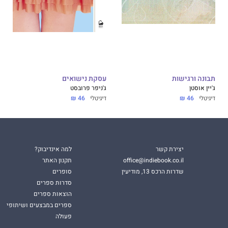
תבונה ורגישות
עסקת נישואים
ג'יין אוסטן
ג'ניפר פרובסט
דיגיטלי
46 ₪
דיגיטלי
46 ₪
יצירת קשר
למה אינדיבוק?
office@indiebook.co.il
תקנון האתר
שדרות הרכס 13, מודיעין
סופרים
סדרות ספרים
הוצאות ספרים
ספרים במבצעים ושיתופי
פעולה