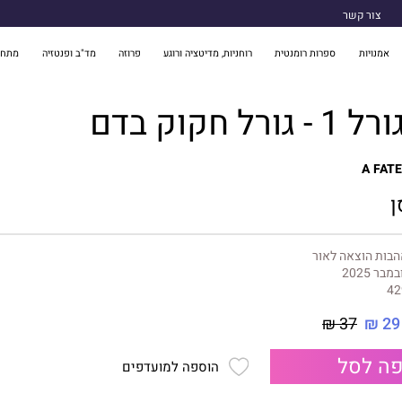
צור קשר
אמנויות
ספרות רומנטית
רוחניות, מדיטציה ורוגע
פרוזה
מד"ב ופנטזיה
מתח 
ל חקוק בדם
A FATE
ן
בות הוצאה לאור
במבר 2025
42
37 ₪
29 ₪
ה לסל
הוספה למועדפים