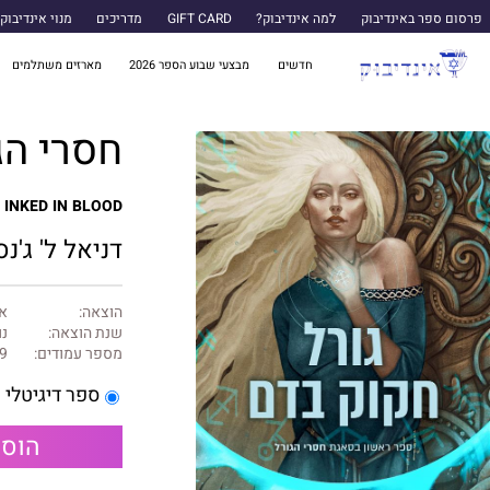
פרסום ספר באינדיבוק
למה אינדיבוק?
GIFT CARD
מדריכים
מנוי אינדיבוק
חדשים
מבצעי שבוע הספר 2026
מארזים משתלמים
חסרי הגורל 1 - גור
 INKED IN BLOOD
דניאל ל' ג'נס
הוצאה:
אה
שנת הוצאה:
נו
מספר עמודים:
9
ספר דיגיטלי
הוספ