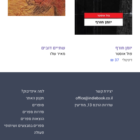
יומן חורף
שתיים דובים
פול אוסטר
מאיר שלו
דיגיטלי
37 ₪
יצירת קשר
למה אינדיבוק?
office@indiebook.co.il
תקנון האתר
שדרות הרכס 13, מודיעין
סופרים
סדרות ספרים
הוצאות ספרים
ספרים במבצעים ושיתופי
פעולה