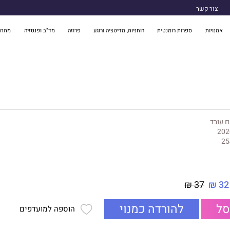
צור קשר
אמנויות
ספרות רומנטית
רוחניות, מדיטציה ורוגע
פרוזה
מד"ב ופנטזיה
מתח 
 עובד
202
25
37 ₪
32 ₪
סל
להורדה כמנוי
הוספה למועדפים