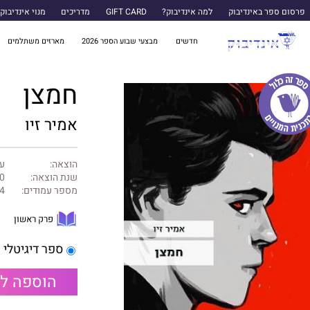
פרסום ספר באינדיבוק
למה אינדיבוק?
GIFT CARD
מדריכים
מנוי אינדיבוק
חדשים
מבצעי שבוע הספר 2026
מארזים משתלמים
חמצן
אמיר זיו
הוצאה:
עם
שנת הוצאה:
0
מספר עמודים:
4
פרק ראשון
ספר דיגיטלי
הוספה ל