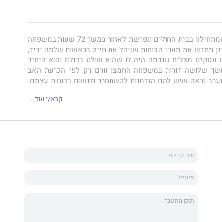
הוא דרמה שמתחילה בבית החולים ונפרשת לאחור במשך 72 שעות במשפחה
ן מחדש את מערך הכוחות שניהל את חייה בראשות שלמה ידיד,
עסקים מצליח שנדמה היה לו שהוא שולט בכולם והוא היחיד
משך שלושה דורות במשפחה החמצן זורם רק לפי הכרעת האב
ערב נראה שיש להם הזדמנות להשתחרר ולנשום בכוחות עצמם.
הדמויות שסובבות אותו ומוצאות כעת את עצמן בוחנות את
קרא/י עוד..
ו? האם יבחרו להשתחרר ולמצוא אושר או שיתברר שחיו בנוחות
 מרצונן?
ופו, אבל כשמספרים סיפור מהסוף להתחלה רק נדמה לקורא
 נגמר, משום שכל פיתול בעלילה של
חמצן
מוביל אותו לאפשרות
רי ממה שתיאר לעצמו.
אמיר זיו
, סופר שסגנונו הייחודי מצליח
גרום לו להיטלטל מהרגע הראשון ועד סופו המפתיע של הסיפור,
ן רגעים של חוסר נשימה, של חיפוש אחר חמצן שכל כך מאפיין
צן הוא גם סיפור האוויר שכולנו רוצים לנשום מרצוננו ולא רק
ט זאת, בדיוק כמו במכשור הרפואי שבו תלוי הגיבור הראשי