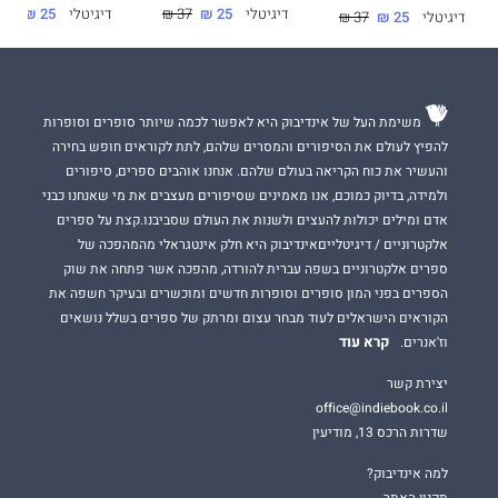
דיגיטלי
25 ₪
37 ₪
דיגיטלי
25 ₪
37 ₪
דיגיטלי
25 ₪
37 ₪
משימת העל של אינדיבוק היא לאפשר לכמה שיותר סופרים וסופרות
להפיץ לעולם את הסיפורים והמסרים שלהם, לתת לקוראים חופש בחירה
והעשיר את כוח הקריאה בעולם שלהם. אנחנו אוהבים ספרים, סיפורים
ולמידה, בדיוק כמוכם, אנו מאמינים שסיפורים מעצבים את מי שאנחנו כבני
אדם ומילים יכולות להעצים ולשנות את העולם שסביבנו.קצת על ספרים
אלקטרוניים / דיגיטלייםאינדיבוק היא חלק אינטגראלי מהמהפכה של
ספרים אלקטרוניים בשפה עברית להורדה, מהפכה אשר פתחה את שוק
הספרים בפני המון סופרים וסופרות חדשים ומוכשרים ובעיקר חשפה את
הקוראים הישראלים לעוד מבחר עצום ומרתק של ספרים בשלל נושאים
קרא עוד
וז'אנרים.
יצירת קשר
office@indiebook.co.il
שדרות הרכס 13, מודיעין
למה אינדיבוק?
תקנון האתר