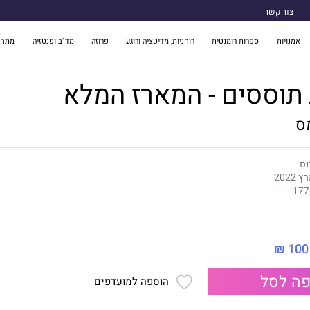
צור קשר
אמנויות
ספרות רומנטית
רוחניות, מדיטציה ורוגע
פרוזה
מד"ב ופנטזיה
מתח 
תוססים - המארז המלא
ס
וס
 2022
177
100 ₪
ה לסל
הוספה למועדפים