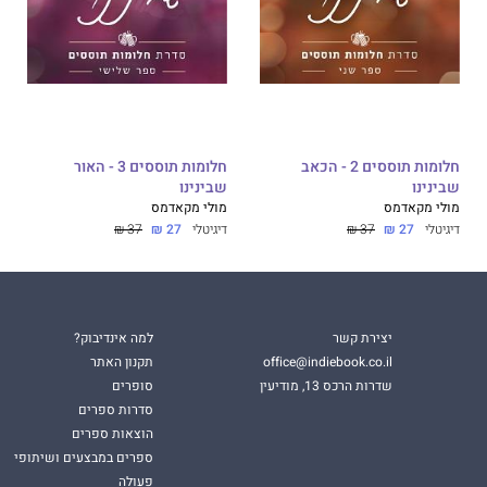
אחר עשור, אני לא מופתע מקבלת הפנים הקרה של משפחתי...
טובה של אחי.
בתי להתעלל בה.
 הוא כמו נקמה לא מתוכננת מהסוג האכזרי ביותר.
חלומות תוססים 2 - הכאב
חלומות תוססים 3 - האור
שבינינו
שבינינו
מולי מקאדמס
מולי מקאדמס
דיגיטלי
27 ₪
37 ₪
דיגיטלי
27 ₪
37 ₪
וחושניות, אבל שפתיה המלאות ועיניה החודרות זועקות בוז.
יר? היא בלתי ניתנת להשגה.
ים כמה משקאות, ההערות הנבזיות שלה הופכות להקנטות.
יצירת קשר
למה אינדיבוק?
office@indiebook.co.il
תקנון האתר
שדרות הרכס 13, מודיעין
סופרים
סדרות ספרים
הוצאות ספרים
 והן הצליל המתוק ביותר ששמעתי מימיי.
ספרים במבצעים ושיתופי
חות בינינו ובוערות מצורך ומתשוקה.
פעולה