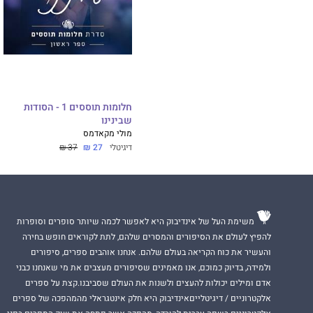
כשאני שב לבסוף ל
או של החברה הכי 
אמברלי אולסן.
כשהיינו ילדים אה
עכשיו כל רגע איתה
חלומות תוססים 1 - הסודות
השתנינו.
שבינינו
מולי מקאדמס
היא השתנתה.
דיגיטלי
27 ₪
37 ₪
כולה ביטחון עצמי 
והשמועה ברחבי הע
אחרי שאנחנו חולק
משימת העל של אינדיבוק היא לאפשר לכמה שיותר סופרים וסופרות
בוז הופך לחיוך.
להפיץ לעולם את הסיפורים והמסרים שלהם, לתת לקוראים חופש בחירה
והעשיר את כוח הקריאה בעולם שלהם. אנחנו אוהבים ספרים, סיפורים
חיוך הופך לצחוק.
ולמידה, בדיוק כמוכם, אנו מאמינים שסיפורים מעצבים את מי שאנחנו כבני
צחוק הופך לאנחות,
אדם ומילים יכולות להעצים ולשנות את העולם שסביבנו.קצת על ספרים
אלקטרוניים / דיגיטלייםאינדיבוק היא חלק אינטגראלי מהמהפכה של ספרים
שנים של איבה מתלק