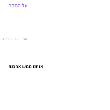
על הספר
אני הרבה דברים.
הדיקסון הצעיר ביו
לכם בחיים.
אבל דבר אחד אני 
אנחנו ממש אהבנו!
כשריי ג'ייקובס מ
וההתמכרות שלה לק
היא חוצפנית.
היא יומרנית.
והיא מעמידה בפני