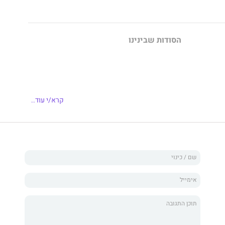
הסודות שבינינו
תר. איש התחזוקה של העיירה. השיפוצניק הטוב ביותר שיהיה
קרא/י עוד..
לא. הבחור שמתאהב.
גיעה לעיירה שלי עם המחשב הנייד שתמיד צמוד אליה
פאין, היא מושכת אליה את תשומת הלב של כולם.
י דרישה פשוטה – אל תתאהב.