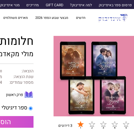
פרסום ספר באינדיבוק
למה אינדיבוק?
GIFT CARD
מדריכים
מנוי אינדיבוק
חדשים
מבצעי שבוע הספר 2026
מארזים משתלמים
חלומות 
מולי מקאדמ
הוצאה:
ונ
שנת הוצאה:
מרץ
מספר עמודים:
4
פרק ראשון
ספר דיגיטלי
הוספ
3 דירוגים