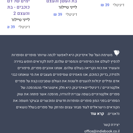
בת העשן והעצם
ימים של דם ואור
דיגיטלי
39 ₪
כוכבים - בת העש
לייני טיילור
והעצם 2
דיגיטלי
39 ₪
לייני טיילור
דיגיטלי
39 ₪
משימת העל של אינדיבוק היא לאפשר לכמה שיותר סופרים וסופרות
להפיץ לעולם את הסיפורים והמסרים שלהם, לתת לקוראים חופש בחירה
והעשיר את כוח הקריאה בעולם שלהם. אנחנו אוהבים ספרים, סיפורים
ולמידה, בדיוק כמוכם, אנו מאמינים שסיפורים מעצבים את מי שאנחנו כבני
אדם ומילים יכולות להעצים ולשנות את העולם שסביבנו.קצת על ספרים
אלקטרוניים / דיגיטלייםאינדיבוק היא חלק אינטגראלי מהמהפכה של
ספרים אלקטרוניים בשפה עברית להורדה, מהפכה אשר פתחה את שוק
הספרים בפני המון סופרים וסופרות חדשים ומוכשרים ובעיקר חשפה את
הקוראים הישראלים לעוד מבחר עצום ומרתק של ספרים בשלל נושאים
קרא עוד
וז'אנרים.
יצירת קשר
office@indiebook.co.il