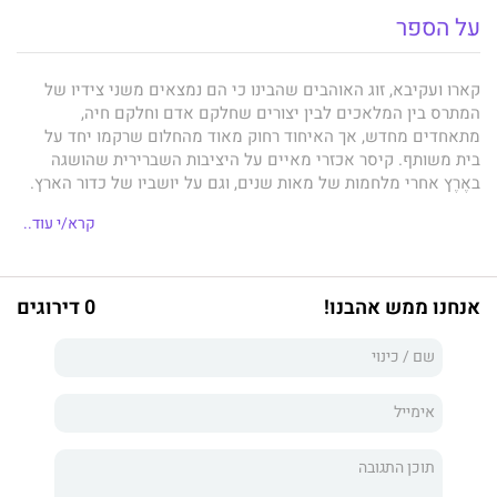
על הספר
קארוּ ועקיבא, זוג האוהבים שהבינו כי הם נמצאים משני צידיו של
המתרס בין המלאכים לבין יצורים שחלקם אדם וחלקם חיה,
מתאחדים מחדש, אך האיחוד רחוק מאוד מהחלום שרקמו יחד על
בית משותף. קיסר אכזרי מאיים על היציבות השברירית שהושגה
באֶרֶץ אחרי מלחמות של מאות שנים, וגם על יושביו של כדור הארץ.
נוכח האיומים החדשים הקוראים תיגר על שאיפתם לשלום, קארו
קרא/י עוד..
ועקיבא אינם יכולים להתפנות לעניינים שבלב. כנגד כל הסיכויים, הם
מנסים להוציא לפועל תוכנית מתוחכמת ומסוכנת המשלבת היגיון
פשוט וקסם.
אנחנו ממש אהבנו!
0 דירוגים
יחד עם חבריהם הוותיקים, ובתוספת בני ברית מפתיעים, הם נעים בין
מרוקו לרומא, בין אֶרֶץ לדרום אמריקה, ומגלים כוחות ורגשות חדשים.
אולם איום חדש וגדול מכפי ששיערו מעמיד בסימן שאלה לא רק את
האהבה והחלום, אלא את קיומו של היקום כולו.
בספר השלישי בטרילוגיית הפנטזיה הרומנטית
בת העשן והעצם