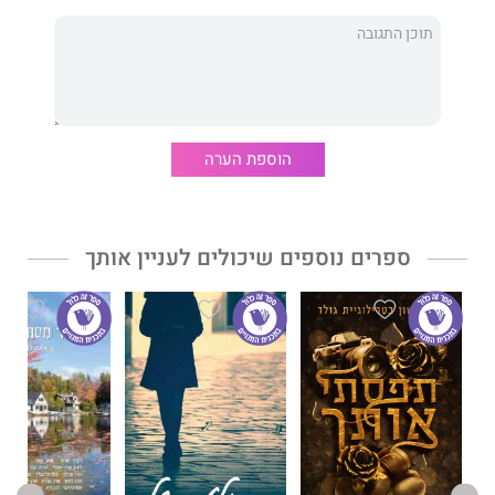
ממן -סברינה שללאשבילי – דנה מויסון – הדר בן איטח – רבקה
סאסי – שובל מימון – זהבית טל און – יולנדה הירש סופר – שירי
קרני – סבטלנה מאן – בת אל לוי – מורן מאיר-שלום – אלינור לוגסי
– ליבי גבע – דולב בן ארוש – ספיר כהן – מירב ביזאווי
הוספת הערה
ספרים נוספים שיכולים לעניין אותך