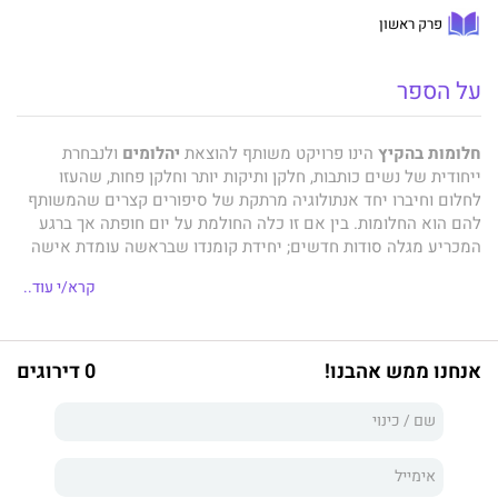
פרק ראשון
על הספר
חלומות בהקיץ
הינו פרויקט משותף להוצאת
יהלומים
ולנבחרת
ייחודית של נשים כותבות, חלקן ותיקות יותר וחלקן פחות, שהעזו
לחלום וחיברו יחד אנתולוגיה מרתקת של סיפורים קצרים שהמשותף
להם הוא החלומות. בין אם זו כלה החולמת על יום חופתה אך ברגע
המכריע מגלה סודות חדשים; יחידת קומנדו שבראשה עומדת אישה
שחולמת להציל את אהוב לבה שנפל בשבי.
קרא/י עוד..
חלומות שמתגשמים בצורה הרסנית או חלומות מהעבר המשפיעים על
העתיד – את הכול תמצאו בקובץ הסיפורים הזה, שלא יותיר אתכם
אדישים.
אנחנו ממש אהבנו!
0 דירוגים
המספרות:
לינדה מזרחי – מאיה ברדה קראוס – אורית פטקין – הדר גבעתי-כהן
– אריאלה באום – סילביה ורמן – פאני רצר – ענבל אוחנה – רעות