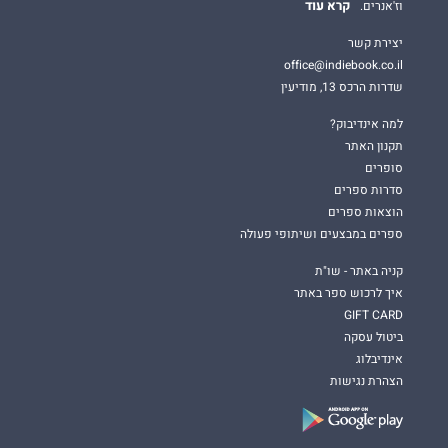
קרא עוד
וז'אנרים.
יצירת קשר
office@indiebook.co.il
שדרות הרכס 13, מודיעין
למה אינדיבוק?
תקנון האתר
סופרים
סדרות ספרים
הוצאות ספרים
ספרים במבצעים ושיתופי פעולה
קניה באתר - שו"ת
איך לרכוש ספר באתר
GIFT CARD
ביטול עסקה
אינדיבלוג
הצהרת נגישות