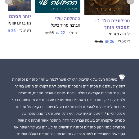
יותר מסתם אגדו
ההחלטה שלי
טרילוגיית גולד 1 -
מחברים שונים
אביבה סרור בייגל
תפסתי אותך
דיגיטלי
26 ₪
35 ₪
דיגיטלי
22 ₪
35 ₪
לינדה מזרחי
דיגיטלי
26 ₪
35 ₪
משימת העל של אינדיבוק היא לאפשר לכמה שיותר סופרים וסופרות
להפיץ לעולם את הסיפורים והמסרים שלהם, לתת לקוראים חופש בחירה
והעשיר את כוח הקריאה בעולם שלהם. אנחנו אוהבים ספרים, סיפורים
ולמידה, בדיוק כמוכם, אנו מאמינים שסיפורים מעצבים את מי שאנחנו כבני
אדם ומילים יכולות להעצים ולשנות את העולם שסביבנו.קצת על ספרים
אלקטרוניים / דיגיטלייםאינדיבוק היא חלק אינטגראלי מהמהפכה של
ספרים אלקטרוניים בשפה עברית להורדה, מהפכה אשר פתחה את שוק
הספרים בפני המון סופרים וסופרות חדשים ומוכשרים ובעיקר חשפה את
הקוראים הישראלים לעוד מבחר עצום ומרתק של ספרים בשלל נושאים