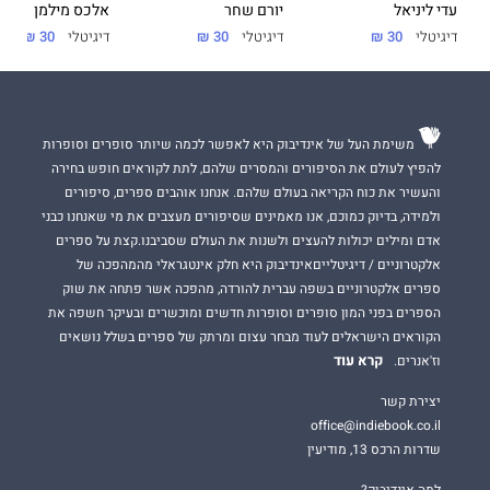
עדי ליניאל
יורם שחר
אלכס מילמן
דיגיטלי
30 ₪
דיגיטלי
30 ₪
דיגיטלי
30 ₪
משימת העל של אינדיבוק היא לאפשר לכמה שיותר סופרים וסופרות
להפיץ לעולם את הסיפורים והמסרים שלהם, לתת לקוראים חופש בחירה
והעשיר את כוח הקריאה בעולם שלהם. אנחנו אוהבים ספרים, סיפורים
ולמידה, בדיוק כמוכם, אנו מאמינים שסיפורים מעצבים את מי שאנחנו כבני
אדם ומילים יכולות להעצים ולשנות את העולם שסביבנו.קצת על ספרים
אלקטרוניים / דיגיטלייםאינדיבוק היא חלק אינטגראלי מהמהפכה של
ספרים אלקטרוניים בשפה עברית להורדה, מהפכה אשר פתחה את שוק
הספרים בפני המון סופרים וסופרות חדשים ומוכשרים ובעיקר חשפה את
הקוראים הישראלים לעוד מבחר עצום ומרתק של ספרים בשלל נושאים
קרא עוד
וז'אנרים.
יצירת קשר
office@indiebook.co.il
שדרות הרכס 13, מודיעין
למה אינדיבוק?