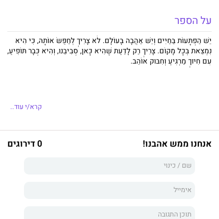
על הספר
יֵשׁ הַפְתָּעוֹת בַּחַיִּים וְיֵשׁ אַהֲבָה בָּעוֹלָם. לֹא צָרִיךְ לְחַפֵּשׂ אוֹתָהּ, כִּי הִיא
נִמְצֵאת בְּכָל מָקוֹם. צָרִיךְ רַק לָדַעַת שֶׁהִיא כָּאן, סְבִיבֵנוּ, וְהִיא כְּבָר תּוֹפִיעַ,
עִם חִיּוּךְ מַרְגִּיעַ וְחִבּוּק אוֹהֵב.
קרא/י עוד..
אנחנו ממש אהבנו!
0 דירוגים