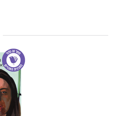
המקוטע והפרוע של
ברנשטיין ומשקעת 
שיש בה רכות וחמל
חלום עולם הפוך ה
פרס ספיר, מחר ניס
המזרחית.