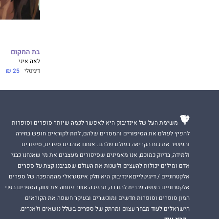
בת המקום
לאה איני
דיגיטלי
25 ₪
משימת העל של אינדיבוק היא לאפשר לכמה שיותר סופרים וסופרות
להפיץ לעולם את הסיפורים והמסרים שלהם, לתת לקוראים חופש בחירה
והעשיר את כוח הקריאה בעולם שלהם. אנחנו אוהבים ספרים, סיפורים
ולמידה, בדיוק כמוכם, אנו מאמינים שסיפורים מעצבים את מי שאנחנו כבני
אדם ומילים יכולות להעצים ולשנות את העולם שסביבנו.קצת על ספרים
אלקטרוניים / דיגיטלייםאינדיבוק היא חלק אינטגראלי מהמהפכה של ספרים
אלקטרוניים בשפה עברית להורדה, מהפכה אשר פתחה את שוק הספרים בפני
המון סופרים וסופרות חדשים ומוכשרים ובעיקר חשפה את הקוראים
הישראלים לעוד מבחר עצום ומרתק של ספרים בשלל נושאים וז'אנרים.