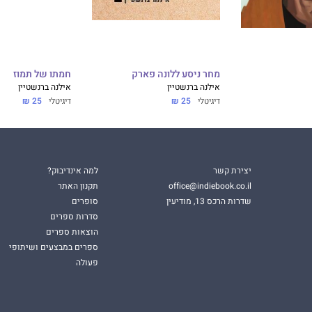
מחר ניסע ללונה פארק
חמתו של תמוז
אילנה ברנשטיין
אילנה ברנשטיין
דיגיטלי
25 ₪
דיגיטלי
25 ₪
יצירת קשר
למה אינדיבוק?
office@indiebook.co.il
תקנון האתר
שדרות הרכס 13, מודיעין
סופרים
סדרות ספרים
הוצאות ספרים
ספרים במבצעים ושיתופי
פעולה