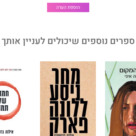
 הגיבורה שלו, שהוא גם מסע בשפה שבו משייטת אילנה
את הקוראים והקוראות בפואטיקה של דמנציה ספרותית, כזו
הוספת הערה
ה, הבלחות של יופי נשגב והבהובים בהירים של הומור והשלמה.
וא ספרה הארבעה־עשר של אילנה ברנשטיין. קדמו לו ספרה זוכה
ע ללונה פארק, וכן הספרים חמתו של תמוז, ימי ראשית, העיר
ספרים נוספים שיכולים לעניין אותך