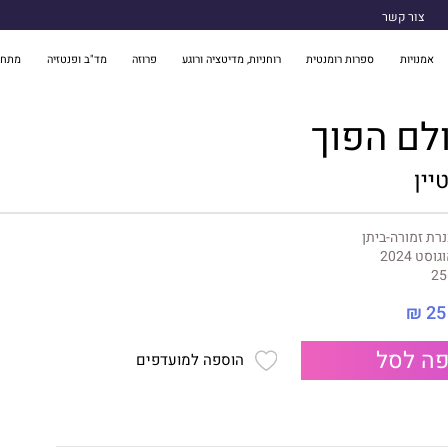
צור קשר
אמנויות
ספרות רומנטית
רוחניות, מדיטציה ורוגע
פרוזה
מד"ב ופנטזיה
מתח 
לם הפוך
יין
רת זמורה-ביתן
גוסט 2024
25
25 ₪
ה לסל
הוספה למועדפים