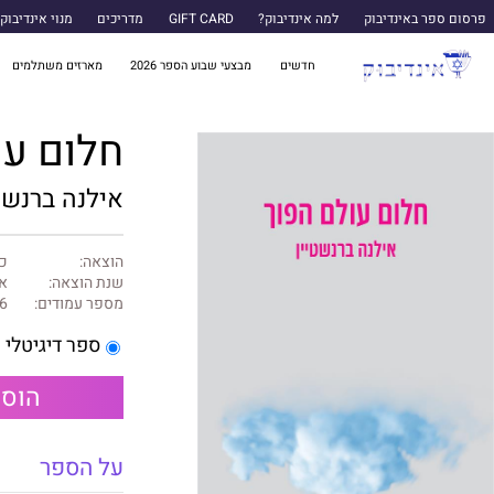
פרסום ספר באינדיבוק
למה אינדיבוק?
GIFT CARD
מדריכים
מנוי אינדיבוק
חדשים
מבצעי שבוע הספר 2026
מארזים משתלמים
חלום עו
אילנה ברנשט
הוצאה:
כנ
שנת הוצאה:
או
מספר עמודים:
6
ספר דיגיטלי
הוספ
על הספר