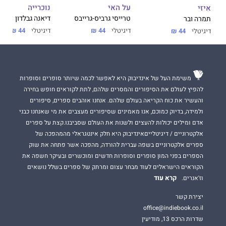
על האי
נוכרייה
איזי
טרייסי גרביס-גרייבס
דיאנה גבלדון
תמרה ובר
דיגיטלי
44 ₪
דיגיטלי
44 ₪
דיגיטלי
44 ₪
משימת העל של אינדיבוק היא לאפשר לכמה שיותר סופרים וסופרות
להפיץ לעולם את הסיפורים והמסרים שלהם, לתת לקוראים חופש בחירה
והעשיר את כוח הקריאה בעולם שלהם. אנחנו אוהבים ספרים, סיפורים
ולמידה, בדיוק כמוכם, אנו מאמינים שסיפורים מעצבים את מי שאנחנו כבני
אדם ומילים יכולות להעצים ולשנות את העולם שסביבנו.קצת על ספרים
אלקטרוניים / דיגיטלייםאינדיבוק היא חלק אינטגראלי מהמהפכה של
ספרים אלקטרוניים בשפה עברית להורדה, מהפכה אשר פתחה את שוק
הספרים בפני המון סופרים וסופרות חדשים ומוכשרים ובעיקר חשפה את
הקוראים הישראלים לעוד מבחר עצום ומרתק של ספרים בשלל נושאים
קרא עוד
וז'אנרים.
יצירת קשר
office@indiebook.co.il
שדרות הרכס 13, מודיעין