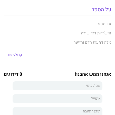
על הספר
זהו מסע
הישׂרדות דרך שירה
אלה דמעות הדם והזיעה
מעשרים ואחת שנים
קרא/י עוד..
זהו לבי
בידיך
אנחנו ממש אהבנו!
0 דירוגים
הנה
הכאב
האהבה
הפרידה