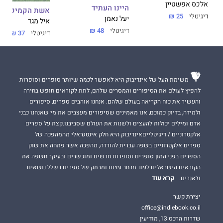
אלכס אפשטיין
היינו העתיד
אשת הקמיקזה
דיגיטלי
25 ₪
יעל נאמן
איל מגד
דיגיטלי
48 ₪
דיגיטלי
37 ₪
משימת העל של אינדיבוק היא לאפשר לכמה שיותר סופרים וסופרות
להפיץ לעולם את הסיפורים והמסרים שלהם, לתת לקוראים חופש בחירה
והעשיר את כוח הקריאה בעולם שלהם. אנחנו אוהבים ספרים, סיפורים
ולמידה, בדיוק כמוכם, אנו מאמינים שסיפורים מעצבים את מי שאנחנו כבני
אדם ומילים יכולות להעצים ולשנות את העולם שסביבנו.קצת על ספרים
אלקטרוניים / דיגיטלייםאינדיבוק היא חלק אינטגראלי מהמהפכה של
ספרים אלקטרוניים בשפה עברית להורדה, מהפכה אשר פתחה את שוק
הספרים בפני המון סופרים וסופרות חדשים ומוכשרים ובעיקר חשפה את
הקוראים הישראלים לעוד מבחר עצום ומרתק של ספרים בשלל נושאים
קרא עוד
וז'אנרים.
יצירת קשר
office@indiebook.co.il
שדרות הרכס 13, מודיעין