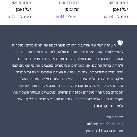
כתובת אש
כתובת אש
כתובת אש
יעל נאמן
יעל נאמן
יעל נאמן
דיגיטלי
44 ₪
דיגיטלי
44 ₪
דיגיטלי
44 ₪
משימת העל של אינדיבוק היא לאפשר לכמה שיותר סופרים וסופרות
להפיץ לעולם את הסיפורים והמסרים שלהם, לתת לקוראים חופש בחירה
והעשיר את כוח הקריאה בעולם שלהם. אנחנו אוהבים ספרים, סיפורים
ולמידה, בדיוק כמוכם, אנו מאמינים שסיפורים מעצבים את מי שאנחנו כבני
אדם ומילים יכולות להעצים ולשנות את העולם שסביבנו.קצת על ספרים
אלקטרוניים / דיגיטלייםאינדיבוק היא חלק אינטגראלי מהמהפכה של
ספרים אלקטרוניים בשפה עברית להורדה, מהפכה אשר פתחה את שוק
הספרים בפני המון סופרים וסופרות חדשים ומוכשרים ובעיקר חשפה את
הקוראים הישראלים לעוד מבחר עצום ומרתק של ספרים בשלל נושאים
קרא עוד
וז'אנרים.
יצירת קשר
office@indiebook.co.il
שדרות הרכס 13, מודיעין