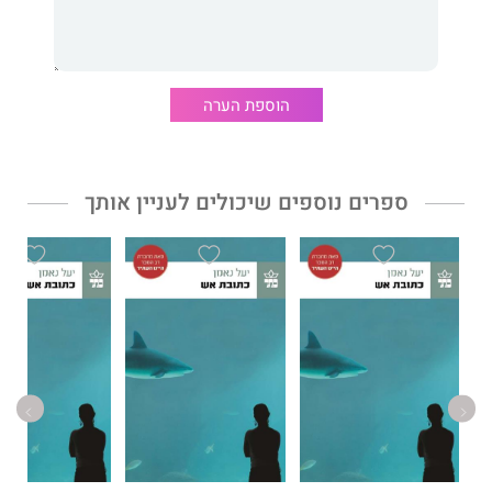
שמהם ניסתה לברוח.
בצל הנבואה, מעצבים את ארבעתם גם הקשרים ביניהם, והם
מתמודדים עם רגשות של אהבה, חרטה ושייכות.
הוספת הערה
חיים לנצח
הוא רומן שאפתני וסוחף הבוחן את הקו המפריד בין גורל
לבחירה ובין מציאות לאשליה. ביד אמן רגישה מגלפת
ספרים נוספים שיכולים לעניין אותך
קלואי בנג׳מין
סיפור עמוק ומלא רגש על טבעה של אמונה ועל
עוצמתם של קשרים משפחתיים.
״בנג׳מין כותבת בחיות ובקסם, וארבעת הגיבורים שלה מציאותיים
להפליא.״
הגרדיאן