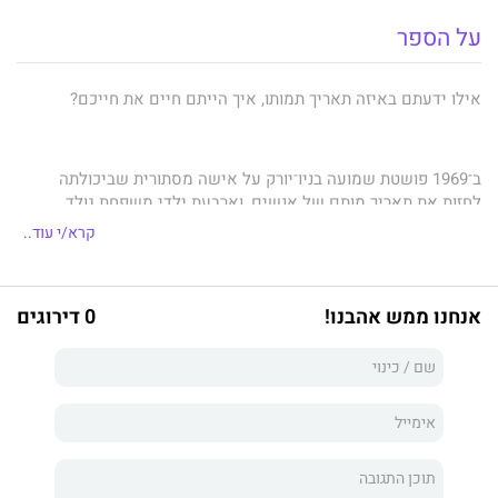
על הספר
אילו ידעתם באיזה תאריך תמותו, איך הייתם חיים את חייכם?
ב־1969 פושטת שמועה בניו־יורק על אישה מסתורית שביכולתה
לחזות את תאריך מותם של אנשים, וארבעת ילדי משפחת גולד
הצעירים באים אליה בסתר כדי לשמוע את עתידם. בשנים הבאות
קרא/י עוד..
מתבגרים האחים ונעים במעגלי החיים, אבל אף שהם שבים ומדברים
ביניהם על הנבואה שקיבלו, כל אחד מהם מתמודד איתה בדרכו.
אנחנו ממש אהבנו!
0 דירוגים
סיימון הפזיז נחוש לחיות בכל הכוח, ובחיפוש אחר אהבה בורח
לסן־פרנסיסקו הצבעונית והעליזה של סוף שנות השבעים; קלרה
החולמנית נעשית קוסמת בלאס־וגאס, והולכת ומתקרבת לגבול
המסוכן שבין מציאות לפנטזיה; דניאל המחושב נחוש להאמין רק
בעולם הרציונלי, עד שהביטחון שחיפש בתפקידו כרופא צבאי מתחיל
להתערער; וּוריה השקדנית מתמסרת למחקר על אריכות ימים, עד
שלאט לאט נפערים סדקים במרקם חייה, ומבעדם מבצבצים הסודות