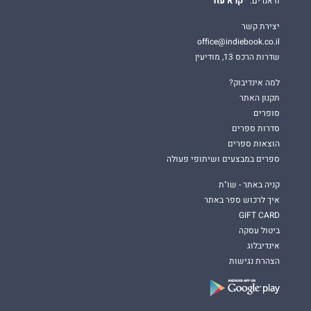
קרא עוד
וז'אנרים.
יצירת קשר
office@indiebook.co.il
שדרות הרכס 13, מודיעין
למה אינדיבוק?
תקנון האתר
סופרים
סדרות ספרים
הוצאות ספרים
ספרים במבצעים ושיתופי פעולה
קניה באתר - שו"ת
איך לרכוש ספר באתר
GIFT CARD
ביטול עסקה
אינדיבלוג
הצהרת נגישות