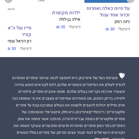
על חיות כאלה ואחרות
ילדות מקוצרת
וכדור אחד עגול
אילה בן-לולו
נינה רמון
דיגיטלי
20 ₪
,
חייו של ה"אני הר
דיגיטלי
30 ₪
קציר
רון דניאל שפי
דיגיטלי
30 ₪
משימת העל של אינדיבוק היא לאפשר לכמה שיותר סופרים וסופרות
להפיץ לעולם את הסיפורים והמסרים שלהם, לתת לקוראים חופש בחירה
והעשיר את כוח הקריאה בעולם שלהם. אנחנו אוהבים ספרים, סיפורים
ולמידה, בדיוק כמוכם, אנו מאמינים שסיפורים מעצבים את מי שאנחנו כבני
אדם ומילים יכולות להעצים ולשנות את העולם שסביבנו.קצת על ספרים
אלקטרוניים / דיגיטלייםאינדיבוק היא חלק אינטגראלי מהמהפכה של
ספרים אלקטרוניים בשפה עברית להורדה, מהפכה אשר פתחה את שוק
הספרים בפני המון סופרים וסופרות חדשים ומוכשרים ובעיקר חשפה את
הקוראים הישראלים לעוד מבחר עצום ומרתק של ספרים בשלל נושאים