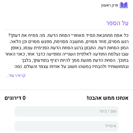
פרק ראשון
על הספר
כל אמת מתחבאת תמיד מאחורי הסחת הדעת. מה מסיח את דעתך?
רגש מסוים, פחד מסוים, מחשבה מסוימת, מפגש מסוים וכן הלאה.
המון הסחות דעת. התבונן ברגע הסחת הדעת הפנימית עצמו, באופן
שבו נעלמת התודעה לאלפית השנייה ומופיעה כדבר אחר, כאני האחר
בתוכך. הסחת הדעת מונעת ממך להיות רציף בתודעתך, בלבך
ובתחושותיך ולהבחין במשהו חשוב על אודות עצמך והעולם. נסה
לתפוס את התודעה והתחושה בזמן הסחת הדעת ללא שינוי וראה מה
קרא/י עוד..
מתחולל בתוכך. גלה את חוסר היכולת האוטומטית להתמיד בכך לאורך
זמן. התעוררות, אם כן, היא ראשית דבר, למידת אומנות ההבנה
והכרת הישות המגשרת על הסתירות וכיצד היא פועלת בתוך הישות
אנחנו ממש אהבנו!
0 דירוגים
הבלתי רציפה שלנו.