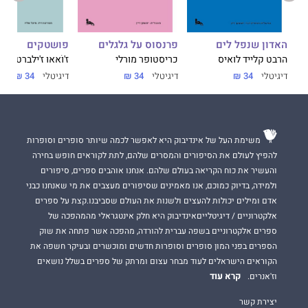
פושטקים
האדון שנפל לים
פרנסוס על גלגלים
ז'וֹאאוּ ז'ילברטו נוֹל
הרבט קלייד לואיס
כריסטופר מורלי
דיגיטלי
34 ₪
דיגיטלי
34 ₪
דיגיטלי
34 ₪
משימת העל של אינדיבוק היא לאפשר לכמה שיותר סופרים וסופרות
להפיץ לעולם את הסיפורים והמסרים שלהם, לתת לקוראים חופש בחירה
והעשיר את כוח הקריאה בעולם שלהם. אנחנו אוהבים ספרים, סיפורים
ולמידה, בדיוק כמוכם, אנו מאמינים שסיפורים מעצבים את מי שאנחנו כבני
אדם ומילים יכולות להעצים ולשנות את העולם שסביבנו.קצת על ספרים
אלקטרוניים / דיגיטלייםאינדיבוק היא חלק אינטגראלי מהמהפכה של
ספרים אלקטרוניים בשפה עברית להורדה, מהפכה אשר פתחה את שוק
הספרים בפני המון סופרים וסופרות חדשים ומוכשרים ובעיקר חשפה את
הקוראים הישראלים לעוד מבחר עצום ומרתק של ספרים בשלל נושאים
קרא עוד
וז'אנרים.
יצירת קשר