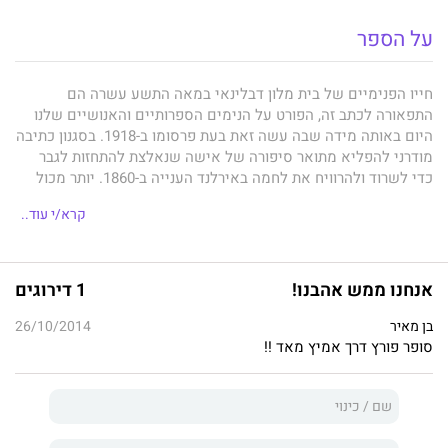
על הספר
חייו הפנימיים של בית מלון דבלינאי במאה התשע עשרה הם
התפאורה לכתב זה, הפורט על הנימים הספרותיים והאנושיים שלנו
היום באותה מידה שבה עשה זאת בעת פרסומו ב-1918. בסגנון כתיבה
מודרני להפליא מתואר סיפורה של אישה שנאלצת להתחזות לגבר
כדי לשרוד ולהרוויח את לחמה באירלנד הענייה ב-1860. יותר מכול
עוסק הטקסט הזה בשאלת הגבולות המיניים ביחסי האהבה בין בני
קרא/י עוד..
אדם, ותוקף באומץ, בעדינות ובטבעיות חסרות תקדים לזמנו, סוגיות
עכשוויות כגון נישואים חד-מיניים, הורות אחרת ומאבק מעמדי.
הדמות של מור הפכה לסמל אוניברסלי לאנשי השוליים ולמודחים
חברתית בשל הנורמות השולטות, אך יחד עם זאת השפיע המחבר
אנחנו ממש אהבנו!
1 דירוגים
בכתיבתו על סופרים מודרנים רבים ובייחוד על ג'יימס ג'ויס. בשנות
השמונים למאה העשרים עובדה הנובלה לתיאטרון ובשנים האחרונות
בן מאיר
26/10/2014
עובדה לקולנוע בכיכובה של גלן קלוז.
סופר פורץ דרך אמיץ מאד !!