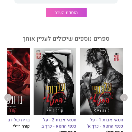
שונים ובעל סוף סגור.
קורה ריילי
הפכה למלכת המאפיה הרומנטית בעולם ובישראל. סדרות
הוספת הערה
המאפיה שלה:
נולדו לדם
,
קאמורה קרטל
,
חטאי אבות
ו
תלתן
מחומש
, וכן ספרי הספין־אוף
: פיתוי מתוק
ו
כמיהה שברירית
זכו
להצלחה והפכו לרבי־מכר מסחררים.
ספרים נוספים שיכולים לעניין אותך
חטאי אבות 1 - על
חטאי אבות 2 - על
ברית של דם
כנפי החטא - כרך א'
כנפי החטא - כרך ב'
קורה ריילי