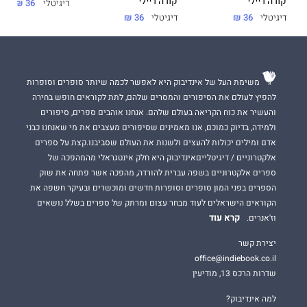
קורה ריילי
קורה ריילי
דיגיטלי
36 ₪
דיגיטלי
36 ₪
דיגיטלי
36 ₪
משימת העל של אינדיבוק היא לאפשר לכמה שיותר סופרים וסופרות
להפיץ לעולם את הסיפורים והמסרים שלהם, לתת לקוראים חופש בחירה
והעשיר את כוח הקריאה בעולם שלהם. אנחנו אוהבים ספרים, סיפורים
ולמידה, בדיוק כמוכם, אנו מאמינים שסיפורים מעצבים את מי שאנחנו כבני
אדם ומילים יכולות להעצים ולשנות את העולם שסביבנו.קצת על ספרים
אלקטרוניים / דיגיטלייםאינדיבוק היא חלק אינטגראלי מהמהפכה של
ספרים אלקטרוניים בשפה עברית להורדה, מהפכה אשר פתחה את שוק
הספרים בפני המון סופרים וסופרות חדשים ומוכשרים ובעיקר חשפה את
הקוראים הישראלים לעוד מבחר עצום ומרתק של ספרים בשלל נושאים
קרא עוד
וז'אנרים.
יצירת קשר
office@indiebook.co.il
שדרות הרכס 13, מודיעין
למה אינדיבוק?