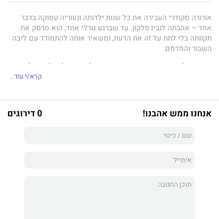
אורורה סקודרי העבירה את כל שנות ילדותה ונעוריה עסוקה בדבר
אחד – אהבתה לנביו פלקון. עד שברגע גורלי אחד, הוא מרסק את
תקוותה בלי לתת על זה את הדעת, ומשאיר אותה להתמודד עם ליבה
השבור והמדמם.
בריחה מלאס וגאס היא הדרך היחידה של אורורה להחלים – לשכוח
את נביו ואת הלילה ההוא. אבל גבר כמו נביו לא מוותר בקלות.
קרא/י עוד..
נביו פלקון הוא האופל בהתגלמותו. הטירוף מחלחל מהנקבוביות שלו
והשדים שבתוכו יוצאים החוצה כדי לשחק ולהשביע את תאוותם.
אנחנו ממש אהבנו!
0 דירוגים
עד שהוא מתחיל לחשוק במשהו אחר חוץ מהרג ודם. באישה האחת
שהוא לא אמור לרצות – אורורה.
בכל מה שנביו נוגע, הוא הורס. הוא
הזהיר אותה לשמור ממנו מרחק, אבל עכשיו מאוחר מדי לברוח.
לא
משנה מה יהיו ההשלכות, לא משנה מה יהיה המחיר... אורורה סקודרי
תהיה שלו.
טירוף והרס
הוא רומן עם עלילה בועטת וחסרת מעצורים. נביו פלקון
הוא אנטי־גיבור חסר תקנה, אשר קושר את גורלו בגורלה של אורורה
סקודרי האמיצה, ובשם האהבה מצליח לראות דרכה את האור. זהו
הספר החמישי בסדרת
חטאי אבות
, שבה כל ספר נכתב על גיבורים