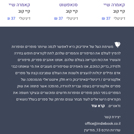
קאמרה שיי
סנאפשוט
קאמרה שיי
קיי קוב
קיי קוב
קיי קוב
דיגיטלי
37 ₪
דיגיטלי
37 ₪
דיגיטלי
37 ₪
משימת העל של אינדיבוק היא לאפשר לכמה שיותר סופרים וסופרות
להפיץ לעולם את הסיפורים והמסרים שלהם, לתת לקוראים חופש בחירה
והעשיר את כוח הקריאה בעולם שלהם. אנחנו אוהבים ספרים, סיפורים
ולמידה, בדיוק כמוכם, אנו מאמינים שסיפורים מעצבים את מי שאנחנו כבני
אדם ומילים יכולות להעצים ולשנות את העולם שסביבנו.קצת על ספרים
אלקטרוניים / דיגיטלייםאינדיבוק היא חלק אינטגראלי מהמהפכה של
ספרים אלקטרוניים בשפה עברית להורדה, מהפכה אשר פתחה את שוק
הספרים בפני המון סופרים וסופרות חדשים ומוכשרים ובעיקר חשפה את
הקוראים הישראלים לעוד מבחר עצום ומרתק של ספרים בשלל נושאים
קרא עוד
וז'אנרים.
יצירת קשר
office@indiebook.co.il
שדרות הרכס 13, מודיעין