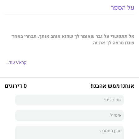
על הספר
אל תתפשרי על גבר שאומר לך שהוא אוהב אותך. תבחרי באחד
שגם מראה לך את זה.
קרא/י עוד..
כשאימא שלי מתה, הבטחתי לה שאדאג לאחותי הקטנה. ואז גיליתי
שהארוס שלי הערים עליי וגרם לי לרוקן את קרן הנאמנות שלה.
יש רק דבר אחד שאני צריכה לעשות – לתקן את זה. בכל מחיר.
אנחנו ממש אהבנו!
0 דירוגים
התפקיד שלי הוא להגן עליה… ועד כה נכשלתי בזה.
למזלי, אני נתקלת בהצעת עבודה כעוזרת אישית למנכ״ל במדינה
חדשה, עם שכר נדיב ומקום מגורים. זו החלטה קלה. הגיע הזמן
להתחיל מחדש.
הבעיה היחידה היא שהבוס החדש שלי הוא סיוט. בתיאור המשרה
הושמט החלק על עבודה עבור המיליארדר המנוול הכי גדול בלאס
וגאס. והחלק הכי גרוע? הוא מנסה להיפטר ממני.