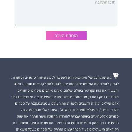
המתרס ועושה הפרדה ברורה
בין האיסלמיסטים הקיצוניים המנסים להשתלט, כביכול בשם
האלוהים, על מרכזי השפעה בכל
העולם, לבין רוב הציבור המוסלמי שמורכב מאנשים יפים בדיוק
הוספת הערה
כמו כולנו.
הספר עושה הפרדה ברורה בין
המסר של הנביא מוחמד שאמונת
הסופר היא כי הוא טהור
כמו המסר שהחל את כל הדתות האחרות לבין
הפירוש העקום הניתן
לו כיום
באופן כה רווח
משימת העל של אינדיבוק היא לאפשר לכמה שיותר סופרים וסופרות
ולצערי חוטא ומזיק לאיסלאם עצמו.
להפיץ לעולם את הסיפורים והמסרים שלהם, לתת לקוראים חופש בחירה
והעשיר את כוח הקריאה בעולם שלהם. אנחנו אוהבים ספרים, סיפורים
הספר קורא לכולנו, יהודים וערבים,
לבדוק ולשאול את עצמנו האם
ולמידה, בדיוק כמוכם, אנו מאמינים שסיפורים מעצבים את מי שאנחנו כבני
אנחנו מוכנים להיפתח
אדם ומילים יכולות להעצים ולשנות את העולם שסביבנו.קצת על ספרים
לתפיסות חדשות ולהשתנות,
לבקש אחר שלום ולהיפתח לחיים של
אלקטרוניים / דיגיטלייםאינדיבוק היא חלק אינטגראלי מהמהפכה של
אהבה.
ספרים אלקטרוניים בשפה עברית להורדה, מהפכה אשר פתחה את שוק
הספרים בפני המון סופרים וסופרות חדשים ומוכשרים ובעיקר חשפה את
ציור כריכה
- אור מימון
עריכת כריכה
- אופיר מלמוד
הקוראים הישראלים לעוד מבחר עצום ומרתק של ספרים בשלל נושאים