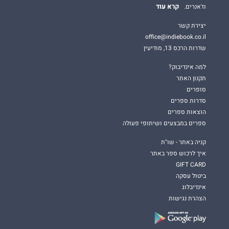
קרא עוד
וז'אנרים.
יצירת קשר
office@indiebook.co.il
שדרות הרכס 13, מודיעין
למה אינדיבוק?
תקנון האתר
סופרים
סדרות ספרים
הוצאות ספרים
ספרים במבצעים ושיתופי פעולה
קניה באתר - שו"ת
איך לרכוש ספר באתר
GIFT CARD
ביטול עסקה
אינדיבלוג
הצהרת נגישות