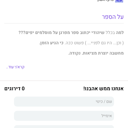
על הספר
למה
בכלל
שיהודי יכתוב ספר מפרגן על מוסלמים יפים???
( וכן... היו גם לפניי... ) פשוט ככה.
כי הגיע הזמן.
מחשבה יוצרת מציאות. נקודה.
אם חושבים על אדם כאויב קשה לו לצאת מהמשבצת הזאת.
קרא/י עוד..
וכולנו רואים לאן
הרוחות המקצינות נושבות...
לא למקום טוב!
אנחנו ממש אהבנו!
0 דירוגים
הרומן
" חזון האהבה של ישמעאל "
מתאר את המסלול הדרמטי ורב
העוצמה בו הגיבור המורכב
והשסוע
איסמעיל עובר טרנספורמציה מוחלטת והופך משונא
לאוהב.
הספר מזכיר לכולנו, יהודים וערבים כי יש אנשים יפים משני צידי