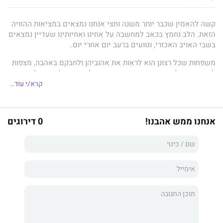
קשה להאמין שכבר יותר משנה וחצי אנחנו נמצאים במציאות ההזויה
הזאת. הלב נחמץ בכאב למחשבה על אחינו ואחיותינו שעדיין נמצאים
בשבי האויב האכזרי, וגוועים ברעב יום אחרי יום.
משפחות שכל רצונן הוא לראות את אהוביהן ולחבקם באהבה, מצפות
לאיזשהו בדל מידע שיבהיר את מצבם של היקרים להם מכל.
קרא/י עוד..
עם שלם שליבו נמצא במנהרות ובמרתפי החמאס. עם שלם שמייחל
לראות את החטופים יושבים בחיק משפחותיהם. בודדים שהפכו
לסמל למצב העם. כל חטוף שמשוחרר ממלא את הלב בשמחה
אנחנו ממש אהבנו!
0 דירוגים
והתרגשות. כל חטופה ששבה לחיק העם ממלאת את הנשמה בתחושת
ניצחון וגאווה על היותנו בני אותו העם.
סיפורי גבורה של מבחר הלוחמים שמוסרים את נפשם למען אחיהם
שבשבי. אנשים שנכנסים אל תוך התופת מתוך הכרה שכשישובו
מהקרב, כבר לא יהיו אותם האנשים שיצאו. חלקם פצועים ופגועים
גופנית, כולם פצועים ופגועים נפשית, וחלקם לא ישובו לעולם.
הורים לילדים הולכים לתוך הסכנה מתוך תחושת שליחות עמוקה,
מתוך ידיעה שהם הולכים להגן על דבר גדול ונשגב יותר
מהאינדיבידואל. מוכנים לעשות הכול למען העם והמדינה. לוחמים