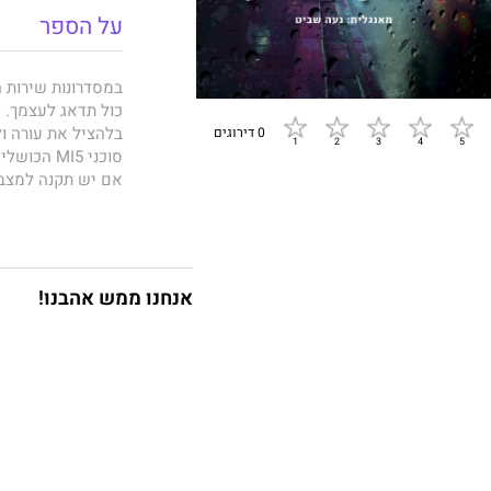
על הספר
במסדרונות שירות ה
כול תדאג לעצמך. ל
בלהציל את עורה ו
0 דירוגים
סוכני MI5
אם יש תקנה למצבם
שלהם, להפתעת כול
כשפניקה שוררת ברח
הלוזרים שלו מסתבכ
להם אם יצליחו, א
אנחנו ממש אהבנו!
הכושלת ביותר בשיר
דווקא הם אלו שיש
חוקי לונדון
הוא ה
הביקורת, כבשו את 
לסדרה מצליחה ב־
V
לספר מצורפת נובל