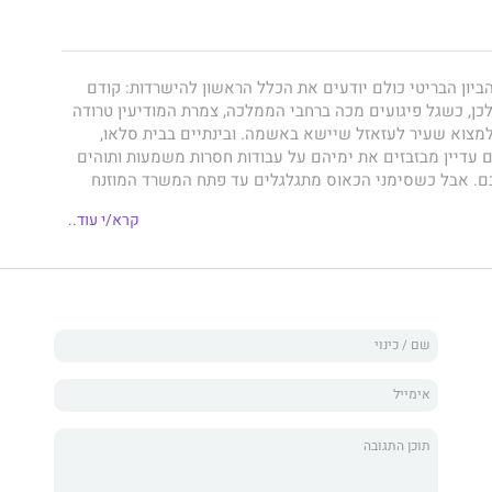
ביון הבריטי כולם יודעים את הכלל הראשון להישרדות: קודם
כן, כשגל פיגועים מכה ברחבי הממלכה, צמרת המודיעין טרודה
למצוא שעיר לעזאזל שיישא באשמה. ובינתיים בבית סלאו,
 הכושלים עדיין מבזבזים את ימיהם על עבודות חסרות משמעות ותוהים
. אבל כשסימני הכאוס מתגלגלים עד פתח המשרד המוזנח
ם, גם הסוכנים המנודים מוצאים את עצמם על הכוונת.
קרא/י עוד..
ובות ופרנויה משתוללת במסדרונות השלטון, לאמב וצוות
ים בפרשה מסוכנת ובעייתית במיוחד – וכרגיל, איש לא יודה
בל כולם ימהרו להאשים אותם אם ייכשלו. האם החבורה
ות המלכה תצליח למנוע את האסון הבא? או שלפי חוקי לונדון,
למו את המחיר?
ספר החמישי בסדרת
בית סלאו
. כל ספרי הסדרה זכו לשבחי
רשימות רבי־המכר בבריטניה, ארצות הברית וישראל, ועובדו
Apple T
בכיכובם של גארי אולדמן וקריסטין סקוט תומאס.
ת בונוס בשם
המסירה
.