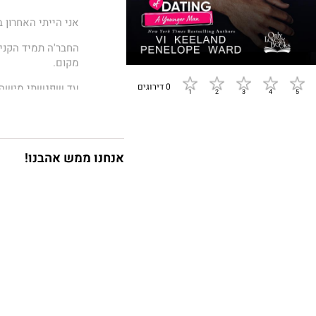
אני הייתי האחרון
החבר'ה תמיד הקניט
מקום.
0 דירוגים
עד שפגשתי מישהי
אלכס הייתה אחת מ
לבניית יחידות דיור
לא היה לי מושג ש
אנחנו ממש אהבנו!
התחיל. בזמנו, חש
במציאות? היא היי
פנים.
הכימיה בינינו היי
לצערי, אלכס התעק
זה רק מספר.
ולא רק זה, המילי
מעוניינת מאוד.