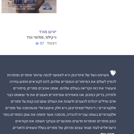
יורש מורד
וי קילנד, פנלופי וורד
דיגיטלי
37 ₪
משימת העל של אינדיבוק היא לאפשר לכמה שיותר סופרים וסופרות
להפיץ לעולם את הסיפורים והמסרים שלהם, לתת לקוראים חופש בחירה
והעשיר את כוח הקריאה בעולם שלהם. אנחנו אוהבים ספרים, סיפורים
ולמידה, בדיוק כמוכם, אנו מאמינים שסיפורים מעצבים את מי שאנחנו כבני
אדם ומילים יכולות להעצים ולשנות את העולם שסביבנו.קצת על ספרים
אלקטרוניים / דיגיטלייםאינדיבוק היא חלק אינטגראלי מהמהפכה של ספרים
אלקטרוניים בשפה עברית להורדה, מהפכה אשר פתחה את שוק הספרים בפני
המון סופרים וסופרות חדשים ומוכשרים ובעיקר חשפה את הקוראים
הישראלים לעוד מבחר עצום ומרתק של ספרים בשלל נושאים וז'אנרים.