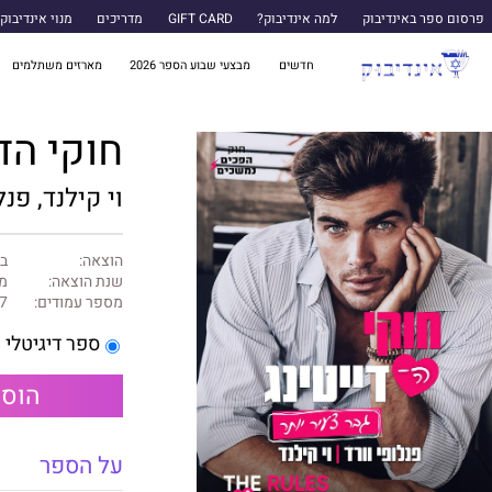
פרסום ספר באינדיבוק
למה אינדיבוק?
GIFT CARD
מדריכים
מנוי אינדיבוק
חדשים
מבצעי שבוע הספר 2026
מארזים משתלמים
חוקי הדייטינג 4 –
וי קילנד, פנל
הוצאה:
ב
שנת הוצאה:
מרץ
מספר עמודים:
7
ספר דיגיטלי
הוספ
על הספר