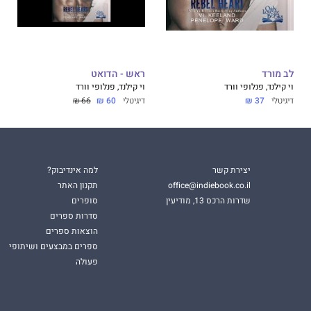
לב מורד
ראש - הדואט
וי קילנד, פנלופי וורד
וי קילנד, פנלופי וורד
דיגיטלי
37 ₪
דיגיטלי
60 ₪
66 ₪
יצירת קשר
למה אינדיבוק?
office@indiebook.co.il
תקנון האתר
שדרות הרכס 13, מודיעין
סופרים
סדרות ספרים
הוצאות ספרים
ספרים במבצעים ושיתופי
פעולה