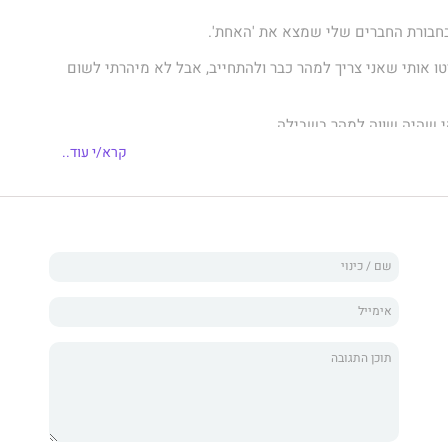
 בחבורת החברים שלי שמצא את 'האחת'.
ו אותי שאני צריך למהר כבר ולהתחייב, אבל לא מיהרתי לשום
 שהיה שווה למהר בשבילה.
קרא/י עוד..
מתנדבי סוף השבוע ב'בית של ריאן' – קרן צדקה שייסדתי
 סמוכות לבתי החולים.
היא אותו האדם שהתווכחתי איתו באימיילים לפני שהפרויקט
בתי שאלכס היא גבר.
תה פצצה בלונדינית שהקסימה אותי מהשנייה שנפגשנו פנים מול
תה מטורפת, והתאהבתי חזק ומהר.
שה שאני צעיר מדי בשבילה. שנאתי שהיא הרגישה ככה, כי גיל
ם שלה לא תאמו את איך שהיא הסתכלה עליי – כאילו הייתה