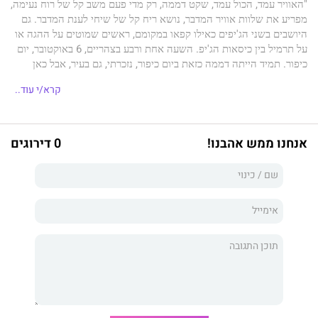
,
,
,
,
"
האוויר עמד
הכול עמד
שקט דממה
רק מדי פעם משב קל של רוח נעימה
.
,
מפריע את שלוות אוויר המדבר
נושא ריח קל של שיחי לענת המדבר
גם
,
'
היושבים בשני הג
יפים כאילו קפאו במקומם
ראשים שמוטים על ההגה או
,
, 6
.
'
על תרמיל בין כיסאות הג
יפ
השעה אחת ורבע בצהריים
באוקטובר
יום
,
,
,
.
כיפור
תמיד הייתה דממה כזאת ביום כיפור
נזכרתי
גם בעיר
אבל כאן
,
.
הדממה מוחלטת
מדי כמה דקות חרק מכשיר הקשר
וברשת הפיקודית
קרא/י עוד..
,
,
"
,
נשמע קולו של דיש
תא
ל משה דיש
ראש מטה פיקוד דרום
חוקר את
1,
"
,
"
,
יואל
הוא אל
מ יואל היינל
מח
ט חטיבת הצלפים מספר
ואת סגן
?
:
252
מפקד
אוגדה
ברפידים
האם בדקו שכולם יצאו מהקו
האם בוצע פינוי
,
?
-
מוחלט של כל שישה
עשר המוצבים
כל יחידות הקישור
כל הדרגים
אנחנו ממש אהבנו!
0 דירוגים
ובעצם כל מי שנמצא בטווח של שבעה קילומטרים מתעלת סואץ לכל אורך
."
,
הקו
מפורט פואד ועד העיר סואץ