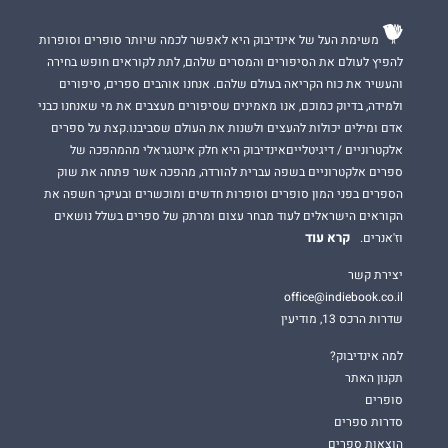
משימת העל של אינדיבוק היא לאפשר לכמה שיותר סופרים וסופרות
להפיץ לעולם את הסיפורים והמסרים שלהם, לתת לקוראים חופש בחירה
והעשיר את כוח הקריאה בעולם שלהם. אנחנו אוהבים ספרים, סיפורים
ולמידה, בדיוק כמוכם, אנו מאמינים שסיפורים מעצבים את מי שאנחנו כבני
אדם ומילים יכולות להעצים ולשנות את העולם שסביבנו.קצת על ספרים
אלקטרוניים / דיגיטלייםאינדיבוק היא חלק אינטגראלי מהמהפכה של
ספרים אלקטרוניים בשפה עברית להורדה, מהפכה אשר פתחה את שוק
הספרים בפני המון סופרים וסופרות חדשים ומוכשרים ובעיקר חשפה את
הקוראים הישראלים לעוד מבחר עצום ומרתק של ספרים בשלל נושאים
קרא עוד
וז'אנרים.
יצירת קשר
office@indiebook.co.il
שדרות הרכס 13, מודיעין
למה אינדיבוק?
תקנון האתר
סופרים
סדרות ספרים
הוצאות ספרים