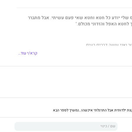
 שלי יודע כל חטא וחטא שאי פעם עשיתי
.
אבל מתברר
 לחטא האפל והזדוני מכולם
."
טר ואני עושה דברים רעים.
קרא/י עוד..
ית שלי מסתתרת נשמה חרוכה, ולפעמים אני תוהה אם
ם שלי במוקד של חוטאים אנונימיים יצליחו לרפא אותה.
ד שעשיתי אי פעם היה ההסכמה להתחתן עם ראש הקוזה
ן שבעים ומשהו, כדי להציל את אבא שלי.
 מתחת לחיוך המלאכותי והשמלות הצמודות, אבל מצליחה לשמור
ת ילדותית אבל התרגלתי איכשהו...נמשיך לספר הבא
רוס הקשיש שלי הגיע לארוחת ערב בלי הזמנה.