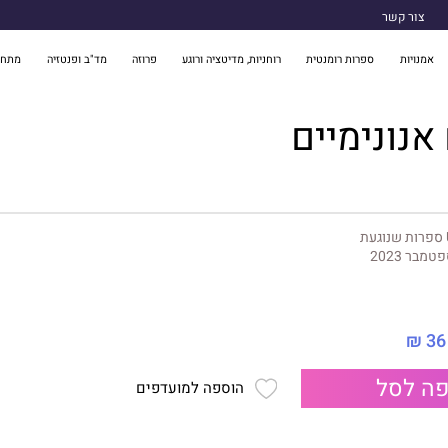
צור קשר
אמנויות
ספרות רומנטית
רוחניות, מדיטציה ורוגע
פרוזה
מד"ב ופנטזיה
מתח 
אנונימיים
געת
טמבר 2023
36 ₪
ה לסל
הוספה למועדפים