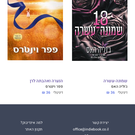
ת הקוראים לסיפור על חטאים, יצרים, תככים ואהבה כנגד כל
יך למשפחת מאפיה איטלקית שממעט במילים וגיבורה חובבת טבע
לא סותמת את הפה לרגע.
שמונה-עשרה
הנערה ואהבתה לרן
ג'וליה האס
פפר וינטרס
דיגיטלי
36 ₪
דיגיטלי
36 ₪
יצירת קשר
למה אינדיבוק?
office@indiebook.co.il
תקנון האתר