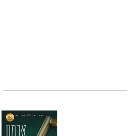
אנג'לו "האכזרי" ו
פחות.
אומרים שאני לא א
כבר אין לו כמעט 
אבל מבחינתי הוא ה
לא רק בגלל הבעת 
שמעביר בי צמרמור
לא. הוא שומר את כ
ויש רק אדם אחד ש
אני.
***
חוטאים אנונימיים
לאוהבים, שכבש בס