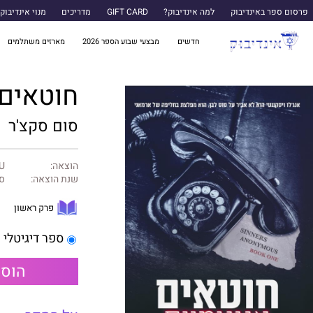
פרסום ספר באינדיבוק
למה אינדיבוק?
GIFT CARD
מדריכים
מנוי אינדיבוק
חדשים
מבצעי שבוע הספר 2026
מארזים משתלמים
חוטאים 
סום סקצ'ר
הוצאה:
U ספרות שנו
שנת הוצאה:
ספ
פרק ראשון
ספר דיגיטלי
הוספ