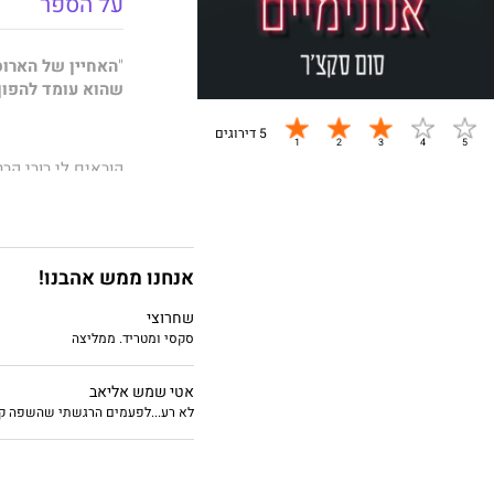
על הספר
"
האחיין של הארוס
שהוא עומד להפוך
5 דירוגים
קוראים לי רורי קר
מתחת לחזות המלאכ
הווידויים השבועיי
המעשה הטוב היחי
אנחנו ממש אהבנו!
נוסטרה, תרח זקן ב
שחרוצי
אני בוערת ומרירה
סקסי ומטריד. ממליצה
על קור רוח.
אטי שמש אליאב
כלומר, הצלחתי.
לא רע...לפעמים הרגשתי שהשפה קצ
עד שהאחיין של הא