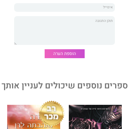
יסקונטי – מפלצת יפהפייה עם עצמות לחיים חדות ולשון חדה לא
מורה לפחד ממנו כי לפני תשע שנים הוא חזר לדרך הישר.
מעמד במאפיה.
וויסקונטי המסוכן מכולם.
הבוז האדישה שלו שמאיצה לי את הדופק או בגלל הדיבור הצרוד
הוספת הערה
ת.
ל חטאיי בידיו הגדולות והמחוספסות.
חטאיו אפלים יותר מהחטאים שלו.
ספרים נוספים שיכולים לעניין אותך
הוא רומן מאפיה ממכר, חושני, מצחיק ובועט בסגנון שונאים
ערה את הבוקטוק ואת האינסטגרם בקרב קוראי הז'אנר הרומנטי