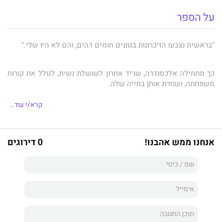
על הספר
"בראשית נצבעו הזיכרונות בגוונים חומים דהים, והם לא היו שלי."
כך מתחילה אלכסנדרה, שריד אחרון לשושלת נשית, לגולל את קורות
משפחתה, ושוזרת אותן בחייה שלה.
קרא/י עוד..
תמונת ילדה קטנה, המגישה צרור פרחי שדה לגבר הדור הגוחן מעליה,
מוליכה אותה למסע ששורשיו נטועים בתקופה העות'מאנית, וצמרתו
נישאת עד לחתימת הסכם אוסלו ורצח רבין.
אנחנו ממש אהבנו!
0 דירוגים
אלכסנדרה כותבת את הספר בבית ההארחה לסופרים ולאומנים
שבמשכנות שאננים בירושלים, במקום שבו התגוררה משפחתה
מימים ימימה. בחדר הכתיבה, שממנו נשקף הנוף שבו צפו אבותיה,
היא מתחקה אחר הכוחות הגורליים שקבעו את קורות משפחתה,
ורוקמת את סיפורי האהבה של הנשים המאכלסות את דפי הספר,
השופכים אור חדש על חייה ומפענחים לה את סודות קיומה.