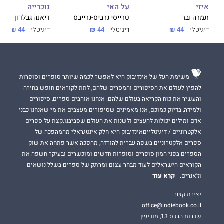
על האי
נוכרייה
איזי
טרייסי גרביס-גרייבס
דיאנה גבלדון
תמרה ובר
שפרה הורן היא בת למשפחה ירושלמית שחיה בעיר דורות רבים. כל
דיגיטלי
44 ₪
דיגיטלי
44 ₪
דיגיטלי
44 ₪
ספריה היו לרבי־מכר, תורגמו לשלל שפות וזכו בפרסים רבים בארץ
ובעולם, ובהם פרס ראש הממשלה, פרס ברנר, פרס היצירה ועוד.
משימת העל של אינדיבוק היא לאפשר לכמה שיותר סופרים וסופרות
להפיץ לעולם את הסיפורים והמסרים שלהם, לתת לקוראים חופש בחירה
והעשיר את כוח הקריאה בעולם שלהם. אנחנו אוהבים ספרים, סיפורים
ולמידה, בדיוק כמוכם, אנו מאמינים שסיפורים מעצבים את מי שאנחנו כבני
אדם ומילים יכולות להעצים ולשנות את העולם שסביבנו.קצת על ספרים
אלקטרוניים / דיגיטלייםאינדיבוק היא חלק אינטגראלי מהמהפכה של
ספרים אלקטרוניים בשפה עברית להורדה, מהפכה אשר פתחה את שוק
הספרים בפני המון סופרים וסופרות חדשים ומוכשרים ובעיקר חשפה את
הקוראים הישראלים לעוד מבחר עצום ומרתק של ספרים בשלל נושאים
קרא עוד
וז'אנרים.
יצירת קשר
office@indiebook.co.il
שדרות הרכס 13, מודיעין