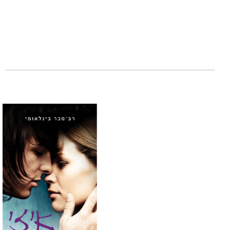
ינון ירוס, יליד 1979, תסריטאי, מבקר ואיש תוכן, בעל תואר בפסיכולוגיה ובקולנוע.