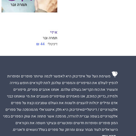
איזי
תמרה ובר
דיגיטלי
44 ₪
משימת העל של אינדיבוק היא לאפשר לכמה שיותר סופרים וסופרות
להפיץ לעולם את הסיפורים והמסרים שלהם, לתת לקוראים חופש בחירה
והעשיר את כוח הקריאה בעולם שלהם. אנחנו אוהבים ספרים, סיפורים
ולמידה, בדיוק כמוכם, אנו מאמינים שסיפורים מעצבים את מי שאנחנו כבני
אדם ומילים יכולות להעצים ולשנות את העולם שסביבנו.קצת על ספרים
אלקטרוניים / דיגיטלייםאינדיבוק היא חלק אינטגראלי מהמהפכה של ספרים
אלקטרוניים בשפה עברית להורדה, מהפכה אשר פתחה את שוק הספרים בפני
המון סופרים וסופרות חדשים ומוכשרים ובעיקר חשפה את הקוראים
הישראלים לעוד מבחר עצום ומרתק של ספרים בשלל נושאים וז'אנרים.