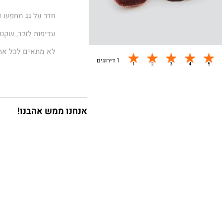
חדר על גג מחפש ד
עדיפות לזכר, שקט, 
לא מתאים לכל אח
1 דירוגים
כניסה מיידית
מיכל רוזנפלד כתב
אנחנו ממש אהבנו!
סביבת המילים הכת
ינון ירוס כתב את 
מקום לגור בו.
חדר על גג מחפש די
הגג בדירה של מיה.
משהו מתחיל לזוז,
מסתופפים בכריכה 
לשלושה ילדים מש