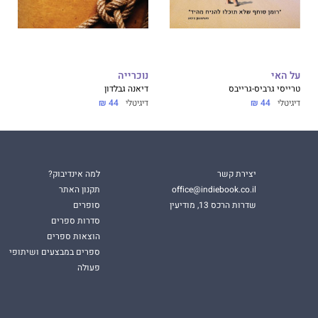
על האי
נוכרייה
טרייסי גרביס-גרייבס
דיאנה גבלדון
דיגיטלי
44 ₪
דיגיטלי
44 ₪
יצירת קשר
למה אינדיבוק?
office@indiebook.co.il
תקנון האתר
שדרות הרכס 13, מודיעין
סופרים
סדרות ספרים
הוצאות ספרים
ספרים במבצעים ושיתופי
פעולה