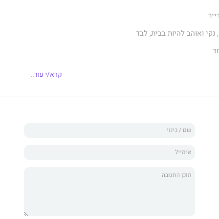
ייר
נקי ואוהב להיות בבית, לבד
ד
קרא/י עוד..
ה את מיה, אוצרת ומתרגמת ספרים. שנוסעת בעולם ללמוד את
ובות וצריכה שמישהו יטפל בחתולים שלה.
אבינועם, פסיכיאטר צעיר ותקוע שנפרד מבן הזוג שלו ומחפש
יר עוקב אחר הגיבורים מהרגע שבו אבינועם עובר לגור בחדר על
 כשאבינועם ומיה חיים זה לצד זו, כל אחד עם המטען שלו,
 להפשיר ולבעוט בתוך־תוכם וכשהטקסטים של ירוס ורוזנפלד
אחת, מתקבל קוקטייל מבעבע, מתוק וחמוץ, מצחיק ומכמיר לב.
מיכל רוזנפלד, ילידת 1973, בוגרת הטכניון, מנהלת פרויקטים בתחום הבנייה. אמא
ני אבות.