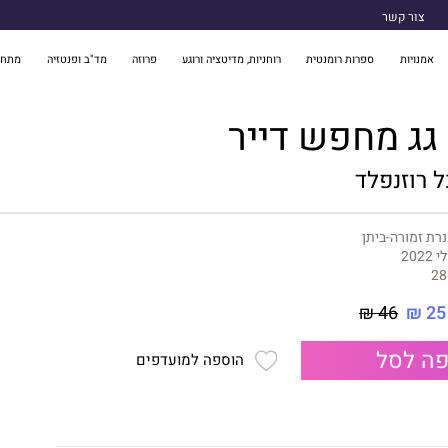
צור קשר
אמנויות
ספרות רומנטית
רוחניות, מדיטציה ורוגע
פרוזה
מד"ב ופנטזיה
מתח 
גג מחפש דייר
ל רוזנפלד
רת זמורה-ביתן
י 2022
28
46 ₪
25 ₪
ה לסל
הוספה למועדפים