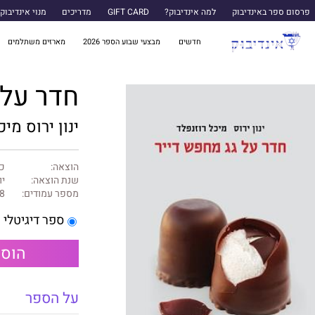
פרסום ספר באינדיבוק
למה אינדיבוק?
GIFT CARD
מדריכים
מנוי אינדיבוק
חדשים
מבצעי שבוע הספר 2026
מארזים משתלמים
חדר על 
ינון ירוס
מיכ
הוצאה:
כנ
שנת הוצאה:
יול
מספר עמודים:
8
ספר דיגיטלי
הוספ
על הספר