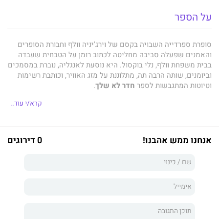
על הספר
סופרת ספרדייה השבויה בקסם של וירג'יניה וולף וחבורת הסופרים
והאמנים שפעלה סביבה מחליטה לכתוב רומן על הטבחית שעבדה
בבית משפחת וולף, נלי בוקסול. היא נוסעת לאנגליה, נוברת במסמכים
וביומנים, שותה הרבה תה, מתלוננת על מזג האוויר, וכותבת רשימות
וטיוטות המתגבשות לספר
חדר לא שלך
.
נלי בוקסול התחילה לעבוד בבית משפחת וולף בשנת 1916, כשהייתה
קרא/י עוד..
בת 24. האישה הצעירה הוקסמה מאישיותה של הסופרת ומאורחיה
המרובים, ועשתה כמיטב יכולתה להקל על גבירתה החולנית. עם
השנים היא סופגת משהו מהרעיונות התרבותיים והאידיאלים
אנחנו ממש אהבנו!
0 דירוגים
החברתיים הנשמעים במפגשים המרתקים המתקיימים בבתים
השונים של המשפחה ומתמודדת בקושי הולך וגובר עם הסתירה שבין
הכורח להיות אישה כנועה וצייתנית לבין השאיפה לעצמאות ולחירות,
או במילים אחרות – לחדר משלה.
חדר לא שלך
מתאר בכמה קולות את מערכת היחסים - שנמשכה 18
שנה, ידעה עליות ומורדות, חיבה וכעס, מריבות והתפייסויות,