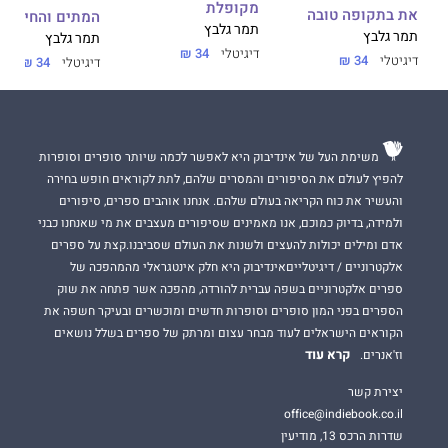
הספר עוסק בדינמיקת המרחק והקרבה שביניהן וגם החיבור והניכור
מקופלת
את בתקופה טובה
המתים והחיים מ
ובוחן באיזו מידה מתאפשר להן לפעול בעולם מתוך חירות ובעלות.
תמר גלבץ
תמר גלבץ
תמר גלבץ
דיגיטלי
34 ₪
דיגיטלי
34 ₪
דיגיטלי
34 ₪
משימת העל של אינדיבוק היא לאפשר לכמה שיותר סופרים וסופרות
להפיץ לעולם את הסיפורים והמסרים שלהם, לתת לקוראים חופש בחירה
והעשיר את כוח הקריאה בעולם שלהם. אנחנו אוהבים ספרים, סיפורים
ולמידה, בדיוק כמוכם, אנו מאמינים שסיפורים מעצבים את מי שאנחנו כבני
אדם ומילים יכולות להעצים ולשנות את העולם שסביבנו.קצת על ספרים
אלקטרוניים / דיגיטלייםאינדיבוק היא חלק אינטגראלי מהמהפכה של
ספרים אלקטרוניים בשפה עברית להורדה, מהפכה אשר פתחה את שוק
הספרים בפני המון סופרים וסופרות חדשים ומוכשרים ובעיקר חשפה את
הקוראים הישראלים לעוד מבחר עצום ומרתק של ספרים בשלל נושאים
קרא עוד
וז'אנרים.
יצירת קשר
office@indiebook.co.il
שדרות הרכס 13, מודיעין