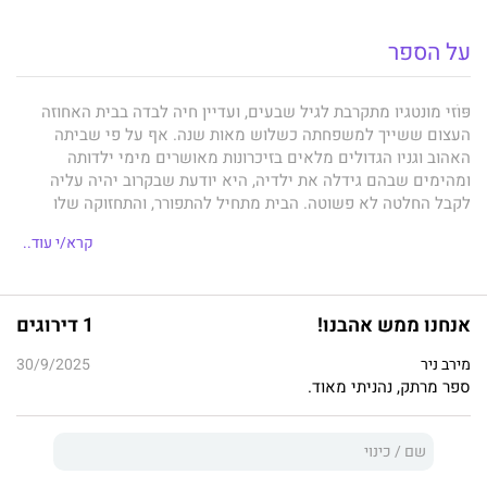
על הספר
פּּוֹזי מונטגיו מתקרבת לגיל שבעים, ועדיין חיה לבדה בבית האחוזה
העצום ששייך למשפחתה כשלוש מאות שנה. אף על פי שביתה
האהוב וגניו הגדולים מלאים בזיכרונות מאושרים מימי ילדותה
ומהימים שבהם גידלה את ילדיה, היא יודעת שבקרוב יהיה עליה
לקבל החלטה לא פשוטה. הבית מתחיל להתפורר, והתחזוקה שלו
דורשת יותר ממה שהיא מסוגלת לו.
קרא/י עוד..
פוזי משתדלת לקבל את ההחלטה הנכונה עבור כל בני משפחתה. אבל
מתברר שזה כלל לא קל, כי בנה הצעיר חוזר במפתיע מאוסטרליה
אחרי עשר שנים, ואילו בנה הבכור, אב לשניים, מתגלה ככישלון
אנחנו ממש אהבנו!
1 דירוגים
כלכלי גמור.
מירב ניר
30/9/2025
וכאילו זה לא מספיק, הופעתו מחדש של מאהב מהעבר שעזב אותה
ספר מרתק, נהניתי מאוד.
שבורת לב לפני חמישים שנה עתידה לשנות הכול ולחשוף סוד ישן
המסתתר בין קירות הבית.