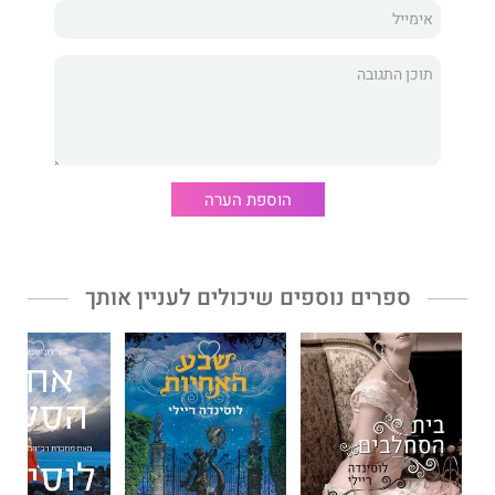
לוסינדה ריילי
, מחברת הסדרה רבת־המכר "שבע האחיות", מפליאה
לגולל רומן היסטורי הפרוש על פני עשרות שנים.
חדר הפרפרים
הוא
ספר מרטיט ומחמם לב, שממש כמו הדמויות בו - יגרום לקוראים
להתאהב.
"הספר המושלם לחופשה." דיילי מייל
הוספת הערה
"לוסינדה ריילי הצליחה לכתוב עוד ספר מדהים." בּוּקליטרטי
ספרים נוספים שיכולים לעניין אותך