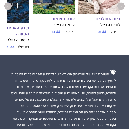
בית הסחלבים
שבע האחיות
אחות
לוסינדה ריילי
לוסינדה ריילי
שבע
דיגיטלי
44 ₪
דיגיטלי
44 ₪
הסערה
לוסינדה ריילי
דיגיטלי
44 ₪
משימת העל של אינדיבוק היא לאפשר לכמה שיותר סופרים וסופרות
להפיץ לעולם את הסיפורים והמסרים שלהם, לתת לקוראים חופש בחירה
והעשיר את כוח הקריאה בעולם שלהם. אנחנו אוהבים ספרים, סיפורים
ולמידה, בדיוק כמוכם, אנו מאמינים שסיפורים מעצבים את מי שאנחנו כבני
אדם ומילים יכולות להעצים ולשנות את העולם שסביבנו.קצת על ספרים
אלקטרוניים / דיגיטלייםאינדיבוק היא חלק אינטגראלי מהמהפכה של
ספרים אלקטרוניים בשפה עברית להורדה, מהפכה אשר פתחה את שוק
הספרים בפני המון סופרים וסופרות חדשים ומוכשרים ובעיקר חשפה את
הקוראים הישראלים לעוד מבחר עצום ומרתק של ספרים בשלל נושאים