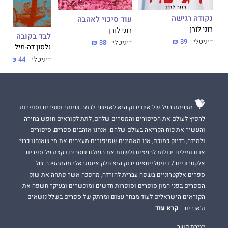
נקודה רגישה
עוד סיכוי לאהבה
רוני לורן
רוני לורן
לבד בקובה
דיגיטלי
39 ₪
דיגיטלי
38 ₪
נלסון דה-מיל
דיגיטלי
44 ₪
משימת העל של אינדיבוק היא לאפשר לכמה שיותר סופרים וסופרות
להפיץ לעולם את הסיפורים והמסרים שלהם, לתת לקוראים חופש בחירה
והעשיר את כוח הקריאה בעולם שלהם. אנחנו אוהבים ספרים, סיפורים
ולמידה, בדיוק כמוכם, אנו מאמינים שסיפורים מעצבים את מי שאנחנו כבני
אדם ומילים יכולות להעצים ולשנות את העולם שסביבנו.קצת על ספרים
אלקטרוניים / דיגיטלייםאינדיבוק היא חלק אינטגראלי מהמהפכה של
ספרים אלקטרוניים בשפה עברית להורדה, מהפכה אשר פתחה את שוק
הספרים בפני המון סופרים וסופרות חדשים ומוכשרים ובעיקר חשפה את
הקוראים הישראלים לעוד מבחר עצום ומרתק של ספרים בשלל נושאים
קרא עוד
וז'אנרים.
יצירת קשר