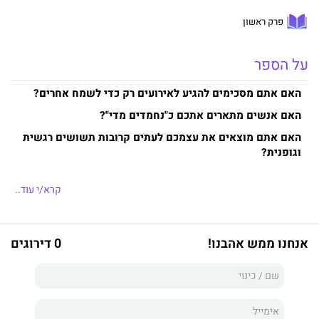
פרק ראשון
על הספר
האם אתם מסכימים להגיע לאירועים רק כדי לשמח אחרים?
האם אנשים מתארים אתכם כ"נחמדים מדי"?
האם אתם מוצאים את עצמכם לעתים קרובות תשושים רגשית
וגופנית?
קרא/י עוד..
אם כן, הגיע הזמן להכיר את הצד המעשי של האהבה העצמית,
וללמוד להציב גבולות כדרך חיים.
אנחנו ממש אהבנו!
0 דירוגים
אתם לא אשמים, כמובן. מגיל צעיר מלמדים אותנו להציב את צרכי
הזולת לפני הצרכים שלנו. כתוצאה מכך, לעתים קרובות לא נשארים
לנו זמן ואנרגיה לדברים החשובים באמת: לטיפול בעצמנו, לבירור מי
אנחנו ובעיקר – מה אנחנו באמת רוצים.