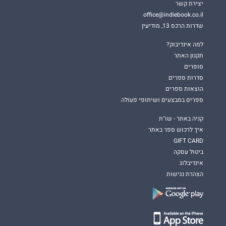
יצירת קשר
office@indiebook.co.il
שדרות הרכס 13, מודיעין
למה אינדיבוק?
תקנון האתר
סופרים
סדרות ספרים
הוצאות ספרים
ספרים במבצעים ושיתופי פעולה
קניה באתר - שו"ת
איך לרכוש ספר באתר
GIFT CARD
ביטול עסקה
אינדיבלוג
הצהרת נגישות