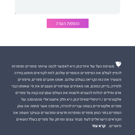
הוספת הערה
משימת העל של אינדיבוק היא לאפשר לכמה שיותר סופרים וסופרות
להפיץ לעולם את הסיפורים והמסרים שלהם, לתת לקוראים חופש בחירה
והעשיר את כוח הקריאה בעולם שלהם. אנחנו אוהבים ספרים, סיפורים
ולמידה, בדיוק כמוכם, אנו מאמינים שסיפורים מעצבים את מי שאנחנו כבני
אדם ומילים יכולות להעצים ולשנות את העולם שסביבנו.קצת על ספרים
אלקטרוניים / דיגיטלייםאינדיבוק היא חלק אינטגראלי מהמהפכה של
ספרים אלקטרוניים בשפה עברית להורדה, מהפכה אשר פתחה את שוק
הספרים בפני המון סופרים וסופרות חדשים ומוכשרים ובעיקר חשפה את
הקוראים הישראלים לעוד מבחר עצום ומרתק של ספרים בשלל נושאים
קרא עוד
וז'אנרים.