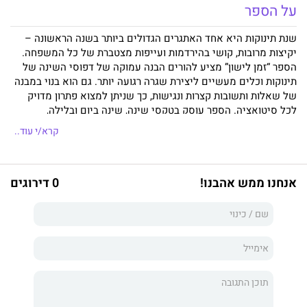
על הספר
שנת תינוקות היא אחד האתגרים הגדולים ביותר בשנה הראשונה –
יקיצות מרובות, קושי בהירדמות ועייפות מצטברת של כל המשפחה.
הספר “זמן לישון” מציע להורים הבנה עמוקה של דפוסי השינה של
תינוקות וכלים מעשיים ליצירת שגרה רגועה יותר. גם הוא בנוי במבנה
של שאלות ותשובות קצרות ונגישות, כך שניתן למצוא פתרון מדויק
לכל סיטואציה. הספר עוסק בטקסי שינה, שינה ביום ובלילה,
התמודדות עם התעוררויות והרגלים שמקשים על השינה. זהו מדריך
קרא/י עוד..
רגיש ומציאותי שמסייע להורים לשפר את השינה – בלי לחץ, בלי
אשמה ועם הרבה יותר ביטחון.
אנחנו ממש אהבנו!
0 דירוגים