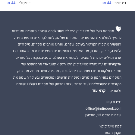
דיגיטלי
44 ₪
דיגיטלי
44 ₪
משימת העל של אינדיבוק היא לאפשר לכמה שיותר סופרים וסופרות
להפיץ לעולם את הסיפורים והמסרים שלהם, לתת לקוראים חופש בחירה
והעשיר את כוח הקריאה בעולם שלהם. אנחנו אוהבים ספרים, סיפורים
ולמידה, בדיוק כמוכם, אנו מאמינים שסיפורים מעצבים את מי שאנחנו כבני
אדם ומילים יכולות להעצים ולשנות את העולם שסביבנו.קצת על ספרים
אלקטרוניים / דיגיטלייםאינדיבוק היא חלק אינטגראלי מהמהפכה של
ספרים אלקטרוניים בשפה עברית להורדה, מהפכה אשר פתחה את שוק
הספרים בפני המון סופרים וסופרות חדשים ומוכשרים ובעיקר חשפה את
הקוראים הישראלים לעוד מבחר עצום ומרתק של ספרים בשלל נושאים
קרא עוד
וז'אנרים.
יצירת קשר
office@indiebook.co.il
שדרות הרכס 13, מודיעין
למה אינדיבוק?
תקנון האתר