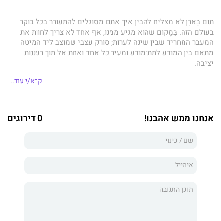
תום בָּארֶן לא מצליח להבין איך אתם מסוגלים להתעורר בכל בוקר
בעולם הזה. בַּמָקום שהוא מגיע ממנו, אף אחד לא צריך לחוות את
המעבר המחריד שבין שינה לערות; סורק עצבי שמוצב ליד המיטה
מתאם בין המודע לתת־מודע ומעיר כל אחד ואחת אל תוך רעננות
יציבה.
תום לא חי בעתיד ולא ביקום אחר, אלא פשוט במציאות מקבילה.
קרא/י עוד..
"מנוע גוֹטרֵיידֵר", שהומצא כבר אי שם בשנות השישים של העולם
המקביל ההוא, מספק אנרגיה לכל צורכי האנושות. תעשייה לניצול
המשאבים הטבעיים של כדור הארץ? אין בה צורך. מלחמות על
אנחנו ממש אהבנו!
0 דירוגים
מקורות אנרגיה? מיותרות לחלוטין.
אבוקדו לא בשל או משחיר מבפנים? לא קיים. אם כך, כיצד בכל זאת
התוודע תום לייאוש שבקיום שלנו?
לאחר שהכרונונאוטית פנלופה וֶשלֶר שוברת את ליבו, הוא מחליט
להשתמש בדבר היחיד שיאפשר לו לתקן את העבר - מכונת הזמן
שפיתח אביו. אך מהר מאוד מסתבר לו שלהתעסק עם העבר כשאתה
מצוי בסערת רגשות בעקבות אהבה נכזבת - זה לא רעיון טוב.