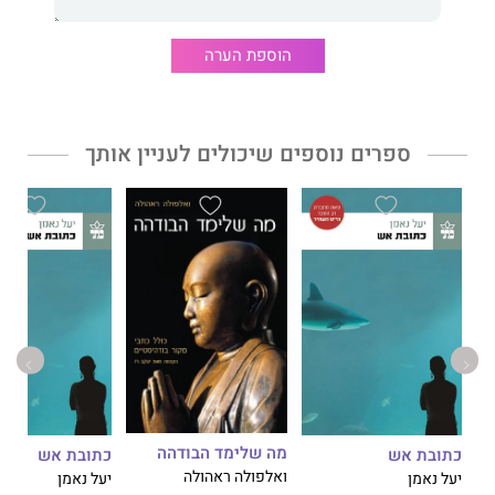
זמן טעות
הוא ספר שנון, אינטליגנטי, מצחיק ומעורר מחשבה,
שמיועד לכל מי שאי פעם רצה להמציא מנוע שיפתור את כל בעיות
הוספת הערה
האנושות, לנסוע בזמן ולשנות את העבר, או פשוט להתעורר בוקר אחד
למציאות מקבילה.
ספרים נוספים שיכולים לעניין אותך
"ספרו הראשון של אילן מסטאי מסחרר, מורכב ומצחיק."
וושינגטון פוסט
"קומדיה משעשעת על משפחה וחברות."
ניו־יורק טיימס
מה שלימד הבודהה
כתובת אש
כתובת אש
ואלפולה ראהולה
יעל נאמן
יעל נאמן