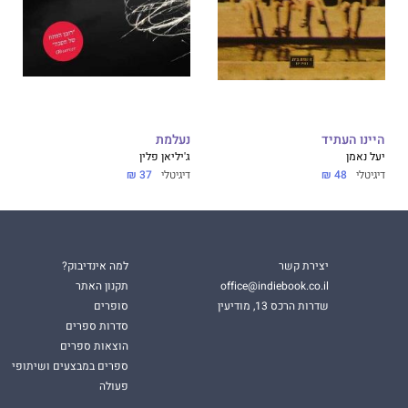
היינו העתיד
נעלמת
יעל נאמן
ג'יליאן פלין
דיגיטלי
48 ₪
דיגיטלי
37 ₪
יצירת קשר
למה אינדיבוק?
office@indiebook.co.il
תקנון האתר
שדרות הרכס 13, מודיעין
סופרים
סדרות ספרים
הוצאות ספרים
ספרים במבצעים ושיתופי
פעולה