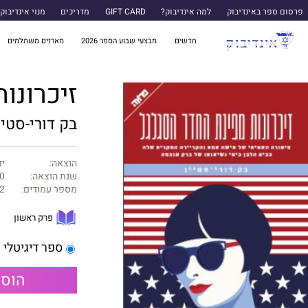
פרסום ספר באינדיבוק
למה אינדיבוק?
GIFT CARD
מדריכים
מנוי אינדיבוק
חדשים
מבצעי שבוע הספר 2026
מארזים משתלמים
זיכרונו
בק דורי-סטיי
הוצאה:
יד
שנת הוצאה:
0
מספר עמודים:
2
פרק ראשון
ספר דיגיטלי
הוספ