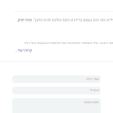
א הזה הוא בעצם ברידג'ט ג'ונס הולכת לבית הלבן".
הניו יורק
ק הצצה אל מאחורי הקלעים של תקופת נשיאותו של ברק
דרך עיניה של חברת צוות צעירה שמגלה את עולם הפוליטיקה,
קרא/י עוד..
עולם ואפילו מתאהבת.
20 ביקרה בק דורי-סטיין בוושינגטון כשמודעה מקרית שהתגלגלה לפתחה
משרד הסגלגל המפורסם בבית הלבן בתור אחת מהקצרניות של
ידת העילית שהתלוותה אל הנשיא לכל מקום, ולאורך מסעותיה
יצרה חברויות עם קבוצה מגובשת של חברים – צעירים וצעירות,
שכמוה עזבו את חייהם האמיתיים כדי לקפוץ לעוד נסיעה באייר פורס 1 בשירות