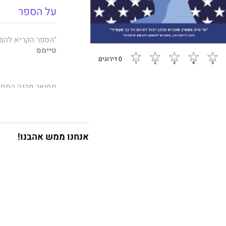
על הספר
"הספר הקריא להפלי
טיימס
0 דירוגים
ממואר מהנה המספ
אובמה בבית הלבן 
מחפשת את דרכה ב
אנחנו ממש אהבנו!
בשנת 12
הובילה אותה אל ה
הנשיא ברק אובמה.
בקי הצטרפה אל יח
באזורי זמן שונים 
הנשיא.