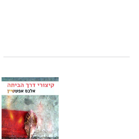
אלא שהעלילה מסת
בק ברומן עם קולג