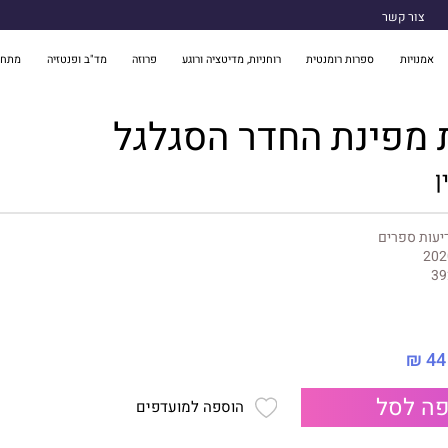
צור קשר
אמנויות
ספרות רומנטית
רוחניות, מדיטציה ורוגע
פרוזה
מד"ב ופנטזיה
מתח 
ת מפינת החדר הסגלגל
ן
יעות ספרים
202
39
44 ₪
ה לסל
הוספה למועדפים