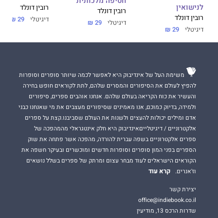
חטיפה מלכותית
לנישואין
רובין דונלד
רובין דונלד
רובין דונלד
דיגיטלי
29 ₪
דיגיטלי
29 ₪
דיגיטלי
29 ₪
משימת העל של אינדיבוק היא לאפשר לכמה שיותר סופרים וסופרות
להפיץ לעולם את הסיפורים והמסרים שלהם, לתת לקוראים חופש בחירה
והעשיר את כוח הקריאה בעולם שלהם. אנחנו אוהבים ספרים, סיפורים
ולמידה, בדיוק כמוכם, אנו מאמינים שסיפורים מעצבים את מי שאנחנו כבני
אדם ומילים יכולות להעצים ולשנות את העולם שסביבנו.קצת על ספרים
אלקטרוניים / דיגיטלייםאינדיבוק היא חלק אינטגראלי מהמהפכה של
ספרים אלקטרוניים בשפה עברית להורדה, מהפכה אשר פתחה את שוק
הספרים בפני המון סופרים וסופרות חדשים ומוכשרים ובעיקר חשפה את
הקוראים הישראלים לעוד מבחר עצום ומרתק של ספרים בשלל נושאים
קרא עוד
וז'אנרים.
יצירת קשר
office@indiebook.co.il
שדרות הרכס 13, מודיעין