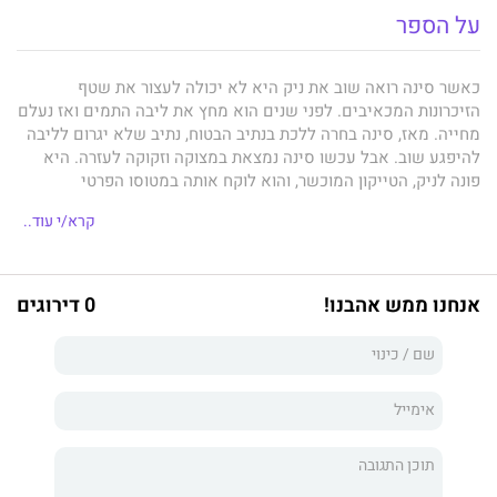
על הספר
כאשר סינה רואה שוב את ניק היא לא יכולה לעצור את שטף
הזיכרונות המכאיבים. לפני שנים הוא מחץ את ליבה התמים ואז נעלם
מחייה. מאז, סינה בחרה ללכת בנתיב הבטוח, נתיב שלא יגרום לליבה
להיפגע שוב. אבל עכשו סינה נמצאת במצוקה וזקוקה לעזרה. היא
פונה לניק, הטייקון המוכשר, והוא לוקח אותה במטוסו הפרטי
להונג-קונג האקזוטית. הוא כמובן רוצה לעזור לה, אבל יש לו מטרה
קרא/י עוד..
נוספת. הוא מתכנן שוב לחדור לליבה, והפעם להישאר בו לתמיד...
אנחנו ממש אהבנו!
0 דירוגים