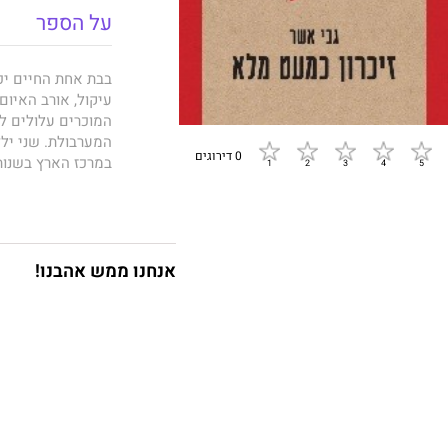
על הספר
בבת אחת החיים יכו
עיקול, אורב האיו
המוכרים עלולים לנ
המערבולת. שני ילד
0 דירוגים
במרכז הארץ בשנות
חודשים אחרי פרוץ
הבית, המשפחה, תח
להתבונן אל תהום ה
החיים, שממשיך לנ
מצטיין בבשלות נדי
אנחנו ממש אהבנו!
מפעימה בדקויותיה
הרגשית והפיסית ש
של הנפש. "זיכרון 