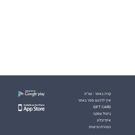
קניה באתר - שו"ת
איך לרכוש ספר באתר
GIFT CARD
ביטול עסקה
אינדיבלוג
הצהרת נגישות