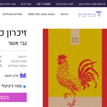
פרסום ספר באינדיבוק
למה אינדיבוק?
GIFT CARD
מדריכים
מנוי אינדיבוק
חדשים
מבצעי שבוע הספר 2026
מארזים משתלמים
זיכרון 
גבי אשר
הוצאה:
פר
שנת הוצאה:
5
מספר עמודים:
8
פרק ראשון
ספר דיגיטלי
הוספ