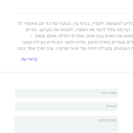
לים להשתנות. לתמיד, בהרף עין. בבוקרו של כל יום, מאחורי כל
ם: דבר-מה עלול להפר את השגרה, לשמוט את הקרקע. החיים
טוש את האדם בבת אחת, ואחרים יחליפו אותם; ובתווך –
ים עומדים במרכז הרומן, אליהו ולאה. הם חיים בעיירה קטנה
 השבעים, בקהילה דתית של יוצאי טורקיה. ערב חורף אחד, כמה
 מלחמת יום הכיפורים, חייהם משתנים מן הקצה אל הקצה.
קרא/י עוד..
ושת השייכות – כל אלו אובדים להם ברגע. שני הילדים נותרים
יתמות, ובמבטם גלומים כאב, בושה וזעם; אך נשקף בו גם כוח
וע בדרכיו הנסתרות. ספר הביכורים המרשים של גבי אשר
רה. סיפורם של אליהו ולאה משורטט בעדינות רבת רגש,
, ובה בעת רבת עוצמה. ביד אמן מתאר אשר את המציאות
השתנתה ללא הכר, וכתיבתו מגיעה עד לנימים הנסתרים ביותר
כמעט מלא" הוא רומן שחוקק עצמו בלב ובזיכרון של קוראיו.