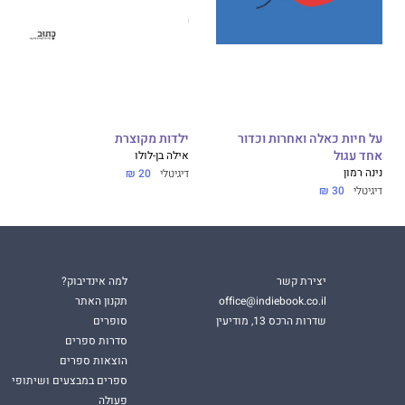
על חיות כאלה ואחרות וכדור
ילדות מקוצרת
אחד עגול
אילה בן-לולו
נינה רמון
דיגיטלי
20 ₪
דיגיטלי
30 ₪
יצירת קשר
למה אינדיבוק?
office@indiebook.co.il
תקנון האתר
שדרות הרכס 13, מודיעין
סופרים
סדרות ספרים
הוצאות ספרים
ספרים במבצעים ושיתופי
פעולה