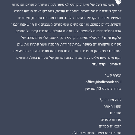
משימת העל של אינדיבוק היא לאפשר לכמה שיותר סופרים וסופרות
להפיץ לעולם את הסיפורים והמסרים שלהם, לתת לקוראים חופש בחירה
והעשיר את כוח הקריאה בעולם שלהם. אנחנו אוהבים ספרים, סיפורים
ולמידה, בדיוק כמוכם, אנו מאמינים שסיפורים מעצבים את מי שאנחנו כבני
אדם ומילים יכולות להעצים ולשנות את העולם שסביבנו.קצת על ספרים
אלקטרוניים / דיגיטלייםאינדיבוק היא חלק אינטגראלי מהמהפכה של
ספרים אלקטרוניים בשפה עברית להורדה, מהפכה אשר פתחה את שוק
הספרים בפני המון סופרים וסופרות חדשים ומוכשרים ובעיקר חשפה את
הקוראים הישראלים לעוד מבחר עצום ומרתק של ספרים בשלל נושאים
קרא עוד
וז'אנרים.
יצירת קשר
office@indiebook.co.il
שדרות הרכס 13, מודיעין
למה אינדיבוק?
תקנון האתר
סופרים
סדרות ספרים
הוצאות ספרים
ספרים במבצעים ושיתופי פעולה