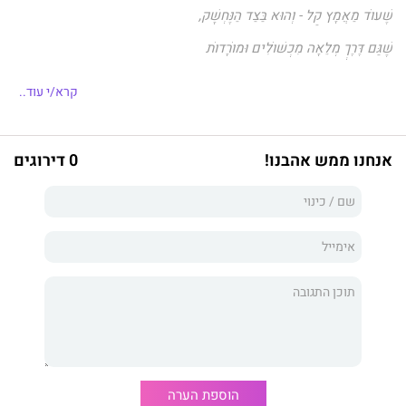
שֶׁעוֹד מַאֲמָץ קַל - וְהוּא בַּצַּד הַנֶּחְשָׁק,
שֶׁגַּם דֶּרֶךְ מְלֵאָה מִכְשׁוֹלִים וּמוֹרָדוֹת
יְכוֹלָה לְהוֹבִיל בְּדִיּוּק לַמָּקוֹם שֶׁבּוֹ צָרִיךְ לִהְיוֹת".
קרא/י עוד..
זיגי הוא זחל קטן עם חלום גדול - לטעום אבטיח.
אנחנו ממש אהבנו!
0 דירוגים
הוא יוצא מאיזור הנוחות מוקף העשב שהכיר כל חייו ומתחיל במסע
אל מקשת האבטיחים הנמצאת מעבר לכביש סואן.
בדרכו הוא נתקל במכשולים ובקשיים המאלצים אותו להתמודד עם
פחדים, עם דימוי עצמי ועם אמונות מגבילות העומדות בינו לבין
ייעודו.
כך זיגי עובר את ״מסע הגיבור״ - מסע פנימי בדרך להגשמת חלומות.
זיִגִי
הוא יצירתן המשותפת של האחיות ליאור ואלה קדם, הצועדות, כל
הוספת הערה
אחת בדרכה, בשבילים עקלקלים המובילים לאבטיחים מתוקים.