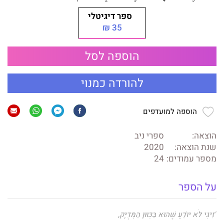
ספר דיגיטלי
35 ₪
הוספה לסל
להורדה כמנוי
הוספה למועדפים
הוצאה:
ספרי ניב
שנת הוצאה:
2020
מספר עמודים:
24
על הספר
"זִיגִי לֹא יוֹדֵעַ שֶׁהוּא בַּכִּוּוּן הַמְּדֻיָּק,