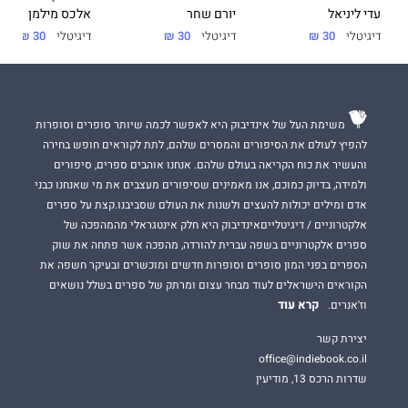
עדי ליניאל
יורם שחר
אלכס מילמן
דיגיטלי
30 ₪
דיגיטלי
30 ₪
דיגיטלי
30 ₪
משימת העל של אינדיבוק היא לאפשר לכמה שיותר סופרים וסופרות
להפיץ לעולם את הסיפורים והמסרים שלהם, לתת לקוראים חופש בחירה
והעשיר את כוח הקריאה בעולם שלהם. אנחנו אוהבים ספרים, סיפורים
ולמידה, בדיוק כמוכם, אנו מאמינים שסיפורים מעצבים את מי שאנחנו כבני
אדם ומילים יכולות להעצים ולשנות את העולם שסביבנו.קצת על ספרים
אלקטרוניים / דיגיטלייםאינדיבוק היא חלק אינטגראלי מהמהפכה של
ספרים אלקטרוניים בשפה עברית להורדה, מהפכה אשר פתחה את שוק
הספרים בפני המון סופרים וסופרות חדשים ומוכשרים ובעיקר חשפה את
הקוראים הישראלים לעוד מבחר עצום ומרתק של ספרים בשלל נושאים
קרא עוד
וז'אנרים.
יצירת קשר
office@indiebook.co.il
שדרות הרכס 13, מודיעין