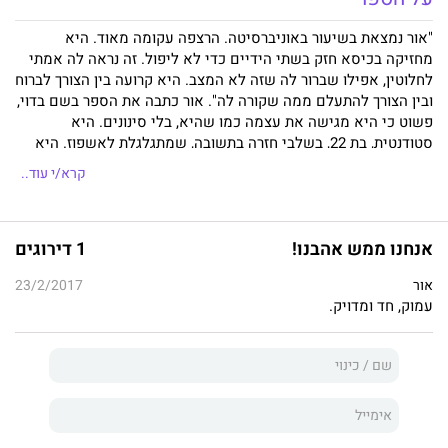
"אור נמצאת בשיעור באוניברסיטה. הרצפה עקומה מאוד. היא
מחזיקה בכיסא חזק בשתי הידיים כדי לא ליפול. זה נראה לה אמתי
לחלוטין, אפילו שברור לה שזה לא המצב. היא קרועה בין הצורך לברוח
ובין הצורך להתעלם ממה שקורה לה". אור כתבה את הספר בשם בדוי,
פשוט כי היא מגישה את עצמה כמו שהיא, בלי סינונים. היא
סטודנטית, בת 22, בשלבי חזרה בתשובה, שמתגלגלת לאשפוז. היא
מספרת על חוויות מהעבר, על סודות וגם סיפורים שרודפים אותה עד
קרא/י עוד..
היום, אפילו סיפור אהבה קטן ולא לגמרי ברור בין כותלי בית החולים.
אנחנו ממש אהבנו!
1 דירוגים
אור
23/2/2017
עמוק, חד ומדויק.