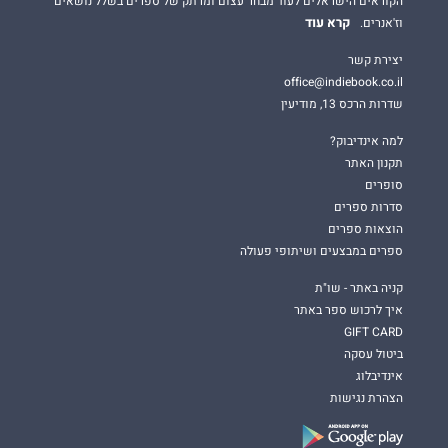
הקוראים הישראלים לעוד מבחר עצום ומרתק של ספרים בשלל נושאים
קרא עוד
וז'אנרים.
יצירת קשר
office@indiebook.co.il
שדרות הרכס 13, מודיעין
למה אינדיבוק?
תקנון האתר
סופרים
סדרות ספרים
הוצאות ספרים
ספרים במבצעים ושיתופי פעולה
קניה באתר - שו"ת
איך לרכוש ספר באתר
GIFT CARD
ביטול עסקה
אינדיבלוג
הצהרת נגישות