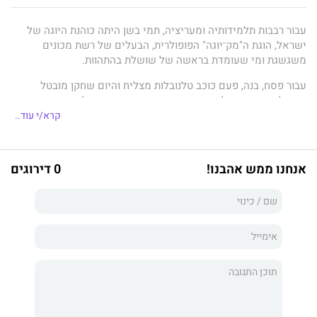
עבור רבבות תלמידותיה ומעריציה, תמי בשן היתה כוהנת היוגה של
ישראל, הוגת ה"מק־יוגה" הפופולרית, הבעלים של רשת מכונים
משגשגת ומי שעומדת בראשה של שושלת בהתהוות.
עבור פסח, בנה, פעם כוכב טלנובלות מצליח והיום שחקן מובטל
שמחלטר בהצגות ילדים, היא היתה אם מתעתעת ובלתי מושגת.
קרא/י עוד..
סודות מושתקים הטילו את צִלם על יחסיהם. לאחר שבשנה וחצי
האחרונות לחייה ניתק הקשר ביניהם כליל, מתחיל עתה פסח לשלוח
לאמו המנוחה אימיילים בהם הוא כותב את כל מה שלא הספיק לומר.
אנחנו ממש אהבנו!
0 דירוגים
ספוילר: היא עונה.
היא לא סתם עונה, אלא תובעת מפסח, בשתלטנותה המפורסמת,
לארגן לזכרה ערב מוגזם ומפואר ולערב בו – בין היתר – את בנו הזועם
מנישואיו הכושלים, את אחותו, היורשת השמנמנה ואת אביו, בעלה
הנבגד והממורמר.
ניסיונותיו של פסח להוציא לפועל את דרישותיה של אימו המנוחה
שולחים אותו למסע אל העבר ולהתמודדות עם ההווה — בלי קיצורי
דרך — ואל החתחתים שמצפים בנתיב הגאולה.