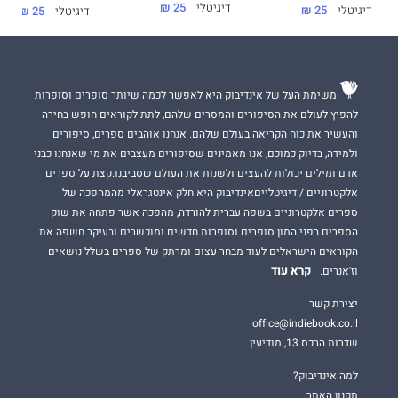
דיגיטלי
25 ₪
דיגיטלי
25 ₪
דיגיטלי
25 ₪
משימת העל של אינדיבוק היא לאפשר לכמה שיותר סופרים וסופרות
להפיץ לעולם את הסיפורים והמסרים שלהם, לתת לקוראים חופש בחירה
והעשיר את כוח הקריאה בעולם שלהם. אנחנו אוהבים ספרים, סיפורים
ולמידה, בדיוק כמוכם, אנו מאמינים שסיפורים מעצבים את מי שאנחנו כבני
אדם ומילים יכולות להעצים ולשנות את העולם שסביבנו.קצת על ספרים
אלקטרוניים / דיגיטלייםאינדיבוק היא חלק אינטגראלי מהמהפכה של
ספרים אלקטרוניים בשפה עברית להורדה, מהפכה אשר פתחה את שוק
הספרים בפני המון סופרים וסופרות חדשים ומוכשרים ובעיקר חשפה את
הקוראים הישראלים לעוד מבחר עצום ומרתק של ספרים בשלל נושאים
קרא עוד
וז'אנרים.
יצירת קשר
office@indiebook.co.il
שדרות הרכס 13, מודיעין
למה אינדיבוק?
תקנון האתר