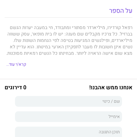
על הספר
רפאל קורדירו, מיליארדר מסתורי ומתבודד, חי במעבה יערות הגשם
בברזיל. כל צרכיו מקבלים שם מענה: יש לו בית מופאר, עסק ששווה
מיליארדים, ופילגשים המגיעות בטיסה לפי הגחמות השונות שלו.
נשים אינן חשובות לו מעבר לתפקידן הארעי במיטתו. הוא עדיין לא
מצא שום אישה הראויה ליותר. מבחינתו כל הנשים רמאיות מסוכנות.
גרייס ט'אקר היא ורד אנגלי תמים. היא מגיעה אל מקום מקלטו
קרא/י עוד..
המבודד של רפאל, כדי לנסות להציל את העסק המקרטע שלה. יש
לה בדיוק עשר דקות כדי לנסות לשכנע אותו לעזור לה. באותן עשר
דקות עליה להחליט האם לעזוב בידיים ריקות - או לשלם את חובותיה
במיטתו.
אנחנו ממש אהבנו!
0 דירוגים