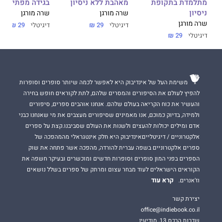
מתלמדת בתקופת
מאהבת ללא ניסיון
בגידה מפתיעה
ניסיון
שרה מורגן
שרה מורגן
שרה מורגן
דיגיטלי
29 ₪
דיגיטלי
29 ₪
דיגיטלי
29 ₪
משימת העל של אינדיבוק היא לאפשר לכמה שיותר סופרים וסופרות
להפיץ לעולם את הסיפורים והמסרים שלהם, לתת לקוראים חופש בחירה
והעשיר את כוח הקריאה בעולם שלהם. אנחנו אוהבים ספרים, סיפורים
ולמידה, בדיוק כמוכם, אנו מאמינים שסיפורים מעצבים את מי שאנחנו כבני
אדם ומילים יכולות להעצים ולשנות את העולם שסביבנו.קצת על ספרים
אלקטרוניים / דיגיטלייםאינדיבוק היא חלק אינטגראלי מהמהפכה של
ספרים אלקטרוניים בשפה עברית להורדה, מהפכה אשר פתחה את שוק
הספרים בפני המון סופרים וסופרות חדשים ומוכשרים ובעיקר חשפה את
הקוראים הישראלים לעוד מבחר עצום ומרתק של ספרים בשלל נושאים
קרא עוד
וז'אנרים.
יצירת קשר
office@indiebook.co.il
שדרות הרכס 13, מודיעין