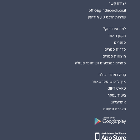
יצירת קשר
office@indiebook.co.il
שדרות הרכס 13, מודיעין
למה אינדיבוק?
תקנון האתר
סופרים
סדרות ספרים
הוצאות ספרים
ספרים במבצעים ושיתופי פעולה
קניה באתר - שו"ת
איך לרכוש ספר באתר
GIFT CARD
ביטול עסקה
אינדיבלוג
הצהרת נגישות