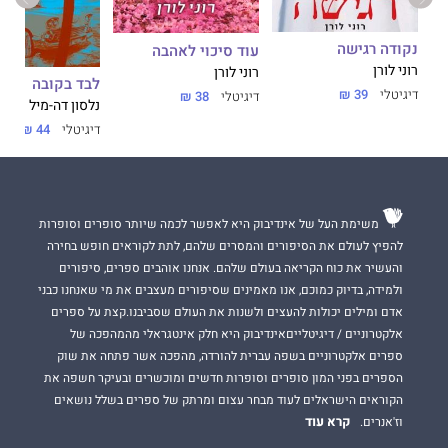
נקודה רגישה
עוד סיכוי לאהבה
רוני לורן
רוני לורן
לבד בקובה
דיגיטלי
39 ₪
דיגיטלי
38 ₪
נלסון דה-מיל
דיגיטלי
44 ₪
משימת העל של אינדיבוק היא לאפשר לכמה שיותר סופרים וסופרות
להפיץ לעולם את הסיפורים והמסרים שלהם, לתת לקוראים חופש בחירה
והעשיר את כוח הקריאה בעולם שלהם. אנחנו אוהבים ספרים, סיפורים
ולמידה, בדיוק כמוכם, אנו מאמינים שסיפורים מעצבים את מי שאנחנו כבני
אדם ומילים יכולות להעצים ולשנות את העולם שסביבנו.קצת על ספרים
אלקטרוניים / דיגיטלייםאינדיבוק היא חלק אינטגראלי מהמהפכה של
ספרים אלקטרוניים בשפה עברית להורדה, מהפכה אשר פתחה את שוק
הספרים בפני המון סופרים וסופרות חדשים ומוכשרים ובעיקר חשפה את
הקוראים הישראלים לעוד מבחר עצום ומרתק של ספרים בשלל נושאים
קרא עוד
וז'אנרים.