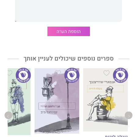
האובדן והפליטוּת, בשירי האהבה ובמחזורי השירה הארמניים; וכלה
במחברות וורונז' ובשירה הזועקת, הקשה והנבואית שכּתב בשנות
השלושים, עד מותו ב־1938.
ולבל נשכח לומר תודה מיוחדת לנדייז'דה יאקובלבנה מנדלשטם,
הוספת הערה
אישתו של אוסיפ וסופרת, שרבים משיריו שרדו אך ורק בזכותה.
בשעה שהמשטר אסר על פרסום השירים, רק זיכרונה המופלא של
נדייז'דה שמר עליהם בשביל הדורות הבאים, בשבילנו.
ספרים נוספים שיכולים לעניין אותך
אוסיפ מנדלשטם
, מן המשוררים כותבי־הרוסית החשובים במאה
העשרים, ואחד המשוררים הגדולים בעת המודרנית. דמותו ושיריו
מציגים לקורא דיוקן נאמן ויחודי של ההיסטוריה הרוסית בשלושת
העשורים הראשונים של המאה העשרים – סבוכה, אכזרית וטרגית.
נובלה לירית