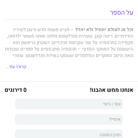
על הספר
וכל זה לעולם יתחיל ולא יחדל
– מציע פענוח חדש ורענן לשיריו
החידתיים. ריטה קוגן, ששירת מנדלשטם מלווה אותה משחר ילדותה,
מקפידה בתרגומיה על שני עקרונות מרכזיים: העקרון הראשון הוא
הישענות על המחקר המדעי – תרגומיה מתבססים על ספרים ועבודות
מאת מיטב החוקרים המלומדים שעסקו בשירת מנדלשטם: עומרי
רונן, מיכאיל גספרוב, קיריל טרנובסקי, נאום ויימן, אולגה סדקובה
קרא/י עוד..
ואולג לקמנוב.
העיקרון השני הוא המוזיקה. הפואטיקה של מנדלשטם כרוכה לבלי
התר במוזיקה החד־פעמית, האופיינית לכל שיר ושיר, שקוראי
אנחנו ממש אהבנו!
0 דירוגים
מנדלשטם ברוסית מכירים אותה על פה. מבחינת קוגן, המצאת
המוזיקה המנדלשטמית בעברית על כל תוויה היא מטרה כמעט
מקודשת.
לראשונה יתוודעו הקוראים למיטב היצירה השירית של
אוסיפ
מנדלשטם
לאורך ציר הזמן, דרך מהלך חייו הטרגי: מן השנים
המוקדמות דרך האקמאיזם, שמנדלשטם היה מהוגיו הבולטים; עבוֹר
בשירים המעורערים של מלחמת העולם הראשונה, בשירי המהפכה,