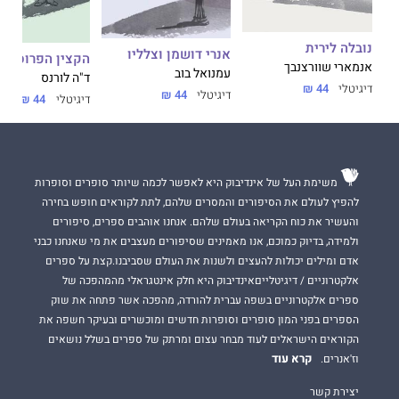
נובלה לירית
אנרי דושמן וצלליו
הקצין הפרוסי
אנמארי שוורצנבך
עמנואל בוב
ד"ה לורנס
דיגיטלי
44 ₪
דיגיטלי
44 ₪
דיגיטלי
44 ₪
משימת העל של אינדיבוק היא לאפשר לכמה שיותר סופרים וסופרות
להפיץ לעולם את הסיפורים והמסרים שלהם, לתת לקוראים חופש בחירה
והעשיר את כוח הקריאה בעולם שלהם. אנחנו אוהבים ספרים, סיפורים
ולמידה, בדיוק כמוכם, אנו מאמינים שסיפורים מעצבים את מי שאנחנו כבני
אדם ומילים יכולות להעצים ולשנות את העולם שסביבנו.קצת על ספרים
אלקטרוניים / דיגיטלייםאינדיבוק היא חלק אינטגראלי מהמהפכה של
ספרים אלקטרוניים בשפה עברית להורדה, מהפכה אשר פתחה את שוק
הספרים בפני המון סופרים וסופרות חדשים ומוכשרים ובעיקר חשפה את
הקוראים הישראלים לעוד מבחר עצום ומרתק של ספרים בשלל נושאים
קרא עוד
וז'אנרים.
יצירת קשר