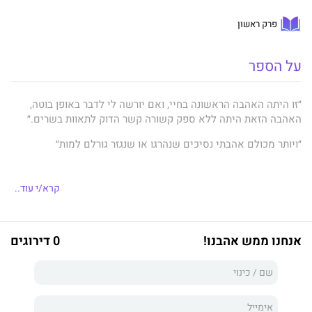
פרק ראשון
על הספר
״זו היתה האהבה הראשונה בחיי, ואם יורשה לי לדבר באופן בוטה,
האהבה הזאת היתה ללא ספק קשורה קשר הדוק לתאוות בשרים.״
״ויותר מכולם אהבתי נסיכים שנהרגו או שנגזר גורלם למות״
קרא/י עוד..
וידויה של מסכה
שראה אור ב-1948 הוא רומן אוטוביוגרפי של יוקיו
מישימה הנחשב לאחד מהקלאסיקות של הספרות היפנית המודרנית.
אנחנו ממש אהבנו!
0 דירוגים
זה סיפורו של ילד שגדל אצל סבתו השתלטנית בתנאים קשים של
בידוד ממשפחתו ומהעולם שבחוץ, המתמודד בכאב עם התחושה
שאינו כמו האחרים. הגיבור בספרו של מישימה מגלה את היותו
הומוסקסואל, על רקע יפן לאומנית וחבולה שלאחרי מלחמת העולם
ה-2, וכדי שיוכל להתמודד, הוא מנסה לעטות מסיכה של תקינות