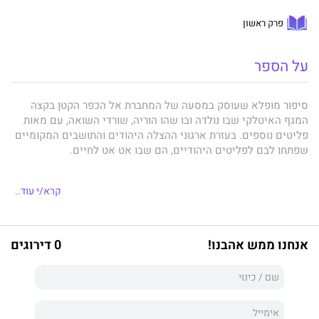
פרק ראשון
על הספר
סיפור מופלא שעוסק במסעה של המחברת אל הכפר הקטן בקצה
המגף האיטלקי שבו נולדה ובו שהו הוריה, שורדי השואה, עם מאות
פליטים נוספים. בעזרת ארגוני ההצלה היהודים והתושבים המקומיים
שפתחו לבם לפליטים היהודיים, הם שבו אט אט לחיים.
קרא/י עוד..
הספר משלב סוגי ז'אנרים ספרותיים - קטעי היסטוריה איטלקית
במלחמת העולם השנייה, סיפורים על מפגשים מופלאים עם בני
המקום, וסיפורים מילדות המחברת במקום קטן בישראל השוכן לחוף
אנחנו ממש אהבנו!
0 דירוגים
ים שבו - כמו בכפר האיטלקי - "הכחול-טורקיז היה כמו לראות רחוק
רחוק לתוך האופק".
רבקה כהן
היא סופרת, צלמת ומורה.