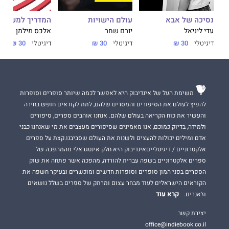
נסיכה של אבא
עולם הישויות
המדריך למשתמ
עדי ליניאל
יורם שחר
אלכס מילמן
דיגיטלי
30 ₪
דיגיטלי
30 ₪
דיגיטלי
30 ₪
משימת העל של אינדיבוק היא לאפשר לכמה שיותר סופרים וסופרות
להפיץ לעולם את הסיפורים והמסרים שלהם, לתת לקוראים חופש בחירה
והעשיר את כוח הקריאה בעולם שלהם. אנחנו אוהבים ספרים, סיפורים
ולמידה, בדיוק כמוכם, אנו מאמינים שסיפורים מעצבים את מי שאנחנו כבני
אדם ומילים יכולות להעצים ולשנות את העולם שסביבנו.קצת על ספרים
אלקטרוניים / דיגיטלייםאינדיבוק היא חלק אינטגראלי מהמהפכה של
ספרים אלקטרוניים בשפה עברית להורדה, מהפכה אשר פתחה את שוק
הספרים בפני המון סופרים וסופרות חדשים ומוכשרים ובעיקר חשפה את
הקוראים הישראלים לעוד מבחר עצום ומרתק של ספרים בשלל נושאים
קרא עוד
וז'אנרים.
יצירת קשר
office@indiebook.co.il