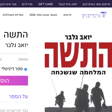
פרסום ספר באינדיבוק
למה אינדיבוק?
GIFT CARD
מדריכים
מנוי אינדיבוק
חדשים
מבצעי שבוע הספר 2026
מארזים משתלמים
התשה
יואב גלבר
הוצאה:
כנ
ספר דיגיטלי
הוספ
על הספר
בצד ההישגים הצבא