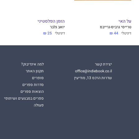
על האי
הזמן הפלסטיני
טרייסי גרביס-גרייבס
יואב גלבר
דיגיטלי
44 ₪
דיגיטלי
25 ₪
יצירת קשר
למה אינדיבוק?
office@indiebook.co.il
תקנון האתר
שדרות הרכס 13, מודיעין
סופרים
סדרות ספרים
הוצאות ספרים
ספרים במבצעים ושיתופי
פעולה