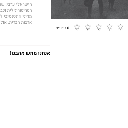
הישראלי ערבי, שהפ
הטריטוריאלית וכבו
מדיני אינטנסיבי ל
ארצות הברית. אולם
מהשטחים כתנאי מ
0 דירוגים
במלחמה מוגבלת ב
ונודעה כמלחמת ה
בשגרה של העורף, א
הכוח ולאופוריה ש
אנחנו ממש אהבנו!
אף כי לא הפנימה 
פלא לכל אתגר צבא
התגלו בקיעים ראש
אך הם שבו והתחדש