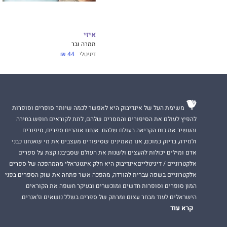
איזי
תמרה ובר
דיגיטלי
44 ₪
משימת העל של אינדיבוק היא לאפשר לכמה שיותר סופרים וסופרות
להפיץ לעולם את הסיפורים והמסרים שלהם, לתת לקוראים חופש בחירה
והעשיר את כוח הקריאה בעולם שלהם. אנחנו אוהבים ספרים, סיפורים
ולמידה, בדיוק כמוכם, אנו מאמינים שסיפורים מעצבים את מי שאנחנו כבני
אדם ומילים יכולות להעצים ולשנות את העולם שסביבנו.קצת על ספרים
אלקטרוניים / דיגיטלייםאינדיבוק היא חלק אינטגראלי מהמהפכה של ספרים
אלקטרוניים בשפה עברית להורדה, מהפכה אשר פתחה את שוק הספרים בפני
המון סופרים וסופרות חדשים ומוכשרים ובעיקר חשפה את הקוראים
הישראלים לעוד מבחר עצום ומרתק של ספרים בשלל נושאים וז'אנרים.
קרא עוד