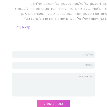
ך מסכסוך על פלסטין לסכסוך על ריבונותן, שלמותן
דן הלאומי של מצרים, סוריה וירדן. מיד עם סיומה הוחל במאמץ
פתור את הסכסוך, שהיו מעורבות בו ארבע המעצמות ובראשן
 הניסיונות כשלו על רקע תביעת מדינות ערב לנסיגת צה"ל
קדים לכל התקדמות. כתוצאה מכך החליטה מצרים לפתוח
קרא/י עוד..
מטרה להתיש את ישראל, מלחמה שנמשכה כמעט שנה וחצי,
התשה. היתה זו המלחמה הראשונה של ישראל שלא פגעה
ך במהלכה נפלו חללים כמעט מדי יום ביומו, ובניגוד לתחושת
אחזו בישראל לאחר מלחמת ששת הימים, היא נוכחה לדעת –
– שהמצרים אינם כה חלשים כפי שדימתה, ואין בידה פתרונות
י או מדיני העומד בפניה. היתה זו מלחמה שלקראת סיומה
ונים בהסכמה הלאומית, בקיעים שהפסקת האש דחקה לפינה,
ו לאחר מלחמת יום הכיפורים ונמשכים מאז ועד היום.
הוספת הערה