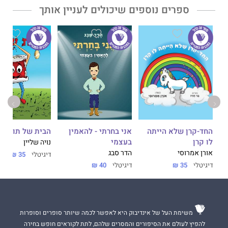
חַיַּי יִהְיוּ מְלֵאִים בְּצֶבַע."
ספרים נוספים שיכולים לעניין אותך
החד-קרן שלא הייתה
אני בחרתי - להאמין
הבית של תוף
לו קרן
בעצמי
נויה שליין
אורן אמרוסי
הדר סבג
דיגיטלי
35 ₪
דיגיטלי
35 ₪
דיגיטלי
40 ₪
משימת העל של אינדיבוק היא לאפשר לכמה שיותר סופרים וסופרות
להפיץ לעולם את הסיפורים והמסרים שלהם, לתת לקוראים חופש בחירה