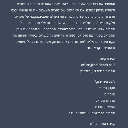
והעשיר את כוח הקריאה בעולם שלהם. אנחנו אוהבים ספרים, סיפורים
ולמידה, בדיוק כמוכם, אנו מאמינים שסיפורים מעצבים את מי שאנחנו כבני
אדם ומילים יכולות להעצים ולשנות את העולם שסביבנו.קצת על ספרים
אלקטרוניים / דיגיטלייםאינדיבוק היא חלק אינטגראלי מהמהפכה של
ספרים אלקטרוניים בשפה עברית להורדה, מהפכה אשר פתחה את שוק
הספרים בפני המון סופרים וסופרות חדשים ומוכשרים ובעיקר חשפה את
הקוראים הישראלים לעוד מבחר עצום ומרתק של ספרים בשלל נושאים
קרא עוד
וז'אנרים.
יצירת קשר
office@indiebook.co.il
שדרות הרכס 13, מודיעין
למה אינדיבוק?
תקנון האתר
סופרים
סדרות ספרים
הוצאות ספרים
ספרים במבצעים ושיתופי פעולה
קניה באתר - שו"ת