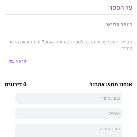
על הספר
דיוויד פלייאר
מה אני יכול לעשות מלבד לספר לכם את האמת? זה המעשה הראוי
היחיד.
קרא/י עוד..
ראו הוזהרתם, זה סיפור לא פשוט. ייאמרו דברים שלא ייאמנו. הלב
שלכם עלול להונות אתכם ולטעון שסיפורי מעשיות כאלה לא יכולים
להתקיים בעולם. אני אבין לליבכם. לעזאזל, אם לא הייתי חווה על
אנחנו ממש אהבנו!
0 דירוגים
בשרי את הדברים שאני עומד לשטוח בפניכם הייתי מתקשה להאמין
בהם בעצמי. אין רגע שבו אני לא מייחל לכך שסיפורי לא היה אמיתי,
שהיה זה חלום בלהות.
ובכן, הבא נתחיל בסיפור. הוא צריך להיות מוצג בשני חלקים, האחד
חשוב לא פחות מהשני. הייתי ילד כשהאסונות החלו, וכשהם שבו כבר
הייתי הורה. לא אחסוך מכם דבר, אני מבטיח, ואתם, זרים בלתי