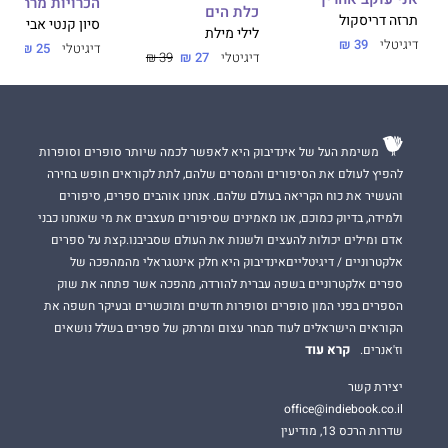
הכרויות מרחוק
כלת הים
תרזה דריסקול
סיון קנטי אביטן
לילי מילת
דיגיטלי
39 ₪
דיגיטלי
25 ₪
דיגיטלי
27 ₪
39 ₪
משימת העל של אינדיבוק היא לאפשר לכמה שיותר סופרים וסופרות
להפיץ לעולם את הסיפורים והמסרים שלהם, לתת לקוראים חופש בחירה
והעשיר את כוח הקריאה בעולם שלהם. אנחנו אוהבים ספרים, סיפורים
ולמידה, בדיוק כמוכם, אנו מאמינים שסיפורים מעצבים את מי שאנחנו כבני
אדם ומילים יכולות להעצים ולשנות את העולם שסביבנו.קצת על ספרים
אלקטרוניים / דיגיטלייםאינדיבוק היא חלק אינטגראלי מהמהפכה של
ספרים אלקטרוניים בשפה עברית להורדה, מהפכה אשר פתחה את שוק
הספרים בפני המון סופרים וסופרות חדשים ומוכשרים ובעיקר חשפה את
הקוראים הישראלים לעוד מבחר עצום ומרתק של ספרים בשלל נושאים
קרא עוד
וז'אנרים.
יצירת קשר
office@indiebook.co.il
שדרות הרכס 13, מודיעין