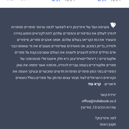
דיגיטלי
29 ₪
דיגיטלי
29 ₪
משימת העל של אינדיבוק היא לאפשר לכמה שיותר סופרים וסופרות
להפיץ לעולם את הסיפורים והמסרים שלהם, לתת לקוראים חופש בחירה
והעשיר את כוח הקריאה בעולם שלהם. אנחנו אוהבים ספרים, סיפורים
ולמידה, בדיוק כמוכם, אנו מאמינים שסיפורים מעצבים את מי שאנחנו כבני
אדם ומילים יכולות להעצים ולשנות את העולם שסביבנו.קצת על ספרים
אלקטרוניים / דיגיטלייםאינדיבוק היא חלק אינטגראלי מהמהפכה של
ספרים אלקטרוניים בשפה עברית להורדה, מהפכה אשר פתחה את שוק
הספרים בפני המון סופרים וסופרות חדשים ומוכשרים ובעיקר חשפה את
הקוראים הישראלים לעוד מבחר עצום ומרתק של ספרים בשלל נושאים
קרא עוד
וז'אנרים.
יצירת קשר
office@indiebook.co.il
שדרות הרכס 13, מודיעין
למה אינדיבוק?
תקנון האתר