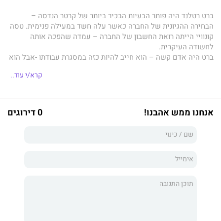
ברט רטלנד היה פותר הבעיות הבכיר ביותר של קרטר הנדסה –
הבחירה ההגיונית של החברה כאשר עלה חשד במעילה פנימית. טסה
קונוויי הייתה רואת החשבון של החברה – עמדה שהפכה אותה
לחשודה העיקרית.
ברט היה אדם קשה – הוא חייב להיות כזה במסגרת עבודתו -אבל הוא
לא די קשה כדי לעמוד בקסמיה של טסה.
קרא/י עוד..
הוא ניסה להפריד בין החיים המקצועיים והפרטיים שלו, הוא לא חשב
שיתאהב, וכאשר ברט חשף את המועל – האהבה הזו חייבת להתייצב
מול האתגר הגדול מכל.
אנחנו ממש אהבנו!
0 דירוגים