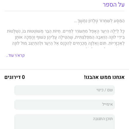
על הספר
הַמַּסָּע לְשִׁחְרוּר טָלָדוֹן נִמְשָׁךְ...
כָּל לַיְלָה הַיַּעַר הָאָפֵל מִתְעוֹרֵר לְחַיִּים. חַיּוֹת הַבַּר מְשׁוֹטְטוֹת בּוֹ, נִשְׁלָטוֹת
בִּידֵי לוּנָה הַזְּאֵבָה הַמִּפְלַצְתִּית, שֶׁהֵטִילָה עֲלֵיהֶן כִּשּׁוּף וְהָפְכָה אוֹתָן
לְאַכְזָרִיּוֹת. תוֹם וְאֵלֵנָה מֻכְרָחִים לְהִכָּנֵס אֶל הַיַּעַר וּלְהִתְיַצֵּב מוּל לוּנָה
הַמְּרֻשַּׁעַת, לְמַעַן טָלָדוֹן!
קרא/י עוד..
סִדְרַת הַשַּׁרְבִיט וְהַחֶרֶב הִיא הַצְלָחָה בֵּין־לְאֻמִּית. סִפְרֵי הַסִּדְרָה תֻּרְגְּמוּ
לְ־24 שָׂפוֹת וְזָכוּ לְמִילְיוֹנֵי קוֹרְאִים. הַסְּפָרִים מַזְמִינִים אֶת הַקּוֹרְאִים
הַצְּעִירִים לְבִקּוּר רִאשׁוֹן בְּמַמְלֶכֶת הַפַנְטַזְיָה. בֵּין דַּפֵּיהֶם יִפְגְּשׁוּ יְצוּרִים
אנחנו ממש אהבנו!
0 דירוגים
אַגָּדִיִּים, מְכַשְּׁפִים וְאַבִּירִים, וְיַכִּירוּ אֶת כּוֹחָם שֶׁל אֹמֶץ לֵב וְשֶׁל חֲבֵרוּת.