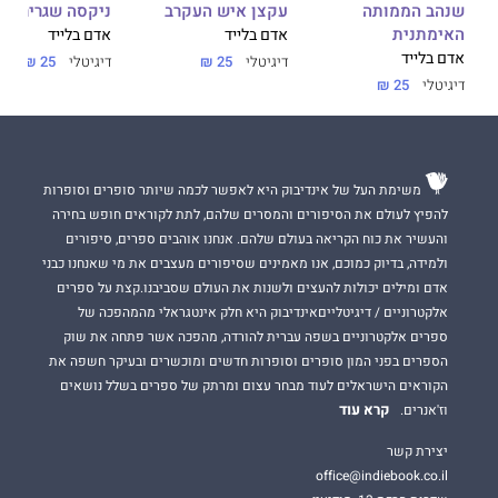
שנהב הממותה
עקצן איש העקרב
ניקסה שגרירת ה
האימתנית
אדם בלייד
אדם בלייד
אדם בלייד
דיגיטלי
25 ₪
דיגיטלי
25 ₪
דיגיטלי
25 ₪
משימת העל של אינדיבוק היא לאפשר לכמה שיותר סופרים וסופרות
להפיץ לעולם את הסיפורים והמסרים שלהם, לתת לקוראים חופש בחירה
והעשיר את כוח הקריאה בעולם שלהם. אנחנו אוהבים ספרים, סיפורים
ולמידה, בדיוק כמוכם, אנו מאמינים שסיפורים מעצבים את מי שאנחנו כבני
אדם ומילים יכולות להעצים ולשנות את העולם שסביבנו.קצת על ספרים
אלקטרוניים / דיגיטלייםאינדיבוק היא חלק אינטגראלי מהמהפכה של
ספרים אלקטרוניים בשפה עברית להורדה, מהפכה אשר פתחה את שוק
הספרים בפני המון סופרים וסופרות חדשים ומוכשרים ובעיקר חשפה את
הקוראים הישראלים לעוד מבחר עצום ומרתק של ספרים בשלל נושאים
קרא עוד
וז'אנרים.
יצירת קשר
office@indiebook.co.il